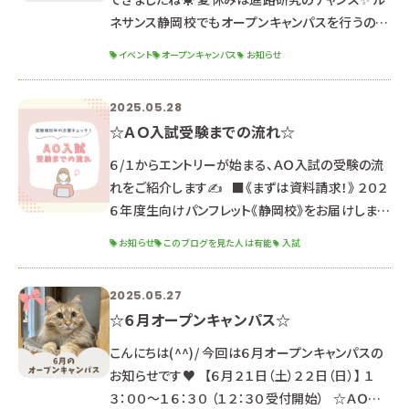
ネサンス静岡校でもオープンキャンパスを行うので
是非参加してね★ ①７月１２日（土） 《３年生・社
イベント
オープンキャンパス
お知らせ
会人向けオープンキャンパス》 １３：００～１６：３０
（受付１２：３０～） ▼動物看護師科 リハビリテー
2025.05.28
ション入門編！＆血液検査体験✨ ▼ペットエステ・ト
☆ＡＯ入試受験までの流れ☆
リミング科 部分カットに挑戦✂ 可愛い耳やしっ
ぽを作ろう！ ▼ドッグ・ウェルネス科 数多の障壁を
６/１からエントリーが始まる、ＡＯ入試の受験の流
乗り越えろ！わんちゃんと障害物
れをご紹介します✍ ■《まずは資料請求！》 ２０２
６年度生向けパンフレット《静岡校》をお届けします
♪ 静岡県内最大の新校舎情報も詳しく書かれてい
お知らせ
このブログを見た人は有能
入試
ます✨ ～パンフレットセット内容～ ・パンフレット
・入学ガイドブック２０２６ ・就職内定速報 ※２０
2025.05.27
２５年３月以降にパンフレットを貰っている方は
☆６月オープンキャンパス☆
同じのものになるので資料請求の必要はありませ
ん。 まだお持ちでない方は是非GETしてね☆
こんにちは(^^)/ 今回は６月オープンキャンパスの
▶▶資料請求
お知らせです♥ 【６月２１日（土）２２日（日）】 １
３：００～１６：３０ （１２：３０受付開始） ☆ＡＯ入