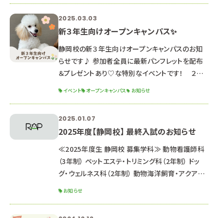
（参照）動物看護師統一認定機構HP 動物看護師
2025.03.03
科ブログも見てね！
新３年生向けオープンキャンパス✨
静岡校の新３年生向けオープンキャンパスのお知
らせです♪ 参加者全員に最新パンフレットを配布
＆プレゼントあり♡な特別なイベントです！ ２０２
５年３月１５日（土） 午前＆午後 開催 ☆時間☆ ■
イベント
オープンキャンパス
お知らせ
午前の部 １０：００～１２：３０ （受付９：４０～） ■
午後の部 １４：００～１６：３０ （１３：４０受付開始）
2025.01.07
※午前と午後は同じ内容のため、都合の良い方を
2025年度【静岡校】 最終入試のお知らせ
選んで参加してね ☆場所☆ 専門学校ルネサン
ス・ペット・アカデミー【静岡校】 静岡県静岡市駿河
≪2025年度生 静岡校 募集学科≫ 動物看護師科
区
（3年制） ペットエステ・トリミング科（2年制） ドッ
グ・ウェルネス科（2年制） 動物海洋飼育・アクアリ
ウム科（2年制） ※すべての学科で出願受付中で
お知らせ
す。 ≪推薦・一般入試 日程≫ 第1回 10月26日
（土） 【 終了 】 第2回 11月16日（土）【 終了 】 第3