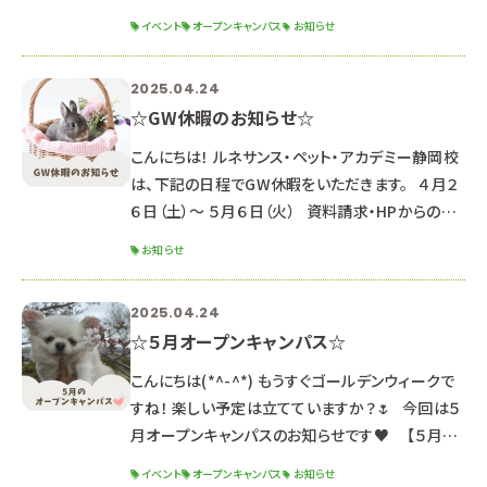
試対策講座 開催☆ ※説明会は同じ内容のため、
イベント
オープンキャンパス
お知らせ
どちらか都合の良い日に参加してね☆ ※適性検査
を受験しない方は、約３０分早く終了となります。
2025.04.24
☆ポイント☆ ☑ＡＯ入試対策講座開催！ ＡＯ入試
☆GW休暇のお知らせ☆
受験検討中の方におすすめ♪ ☑初めてオープン
キャンパスに参加する方も安心♪ 学科説明＋体験
こんにちは！ ルネサンス・ペット・アカデミー静岡校
授業で進路研究もばっち
は、下記の日程でGW休暇をいただきます。 ４月２
６日（土）～ ５月６日（火） 資料請求・HPからのお
問合せのお返事は、 ５月７日以降順次対応してい
お知らせ
きますのでご了承ください。 （通常よりお時間がか
かる可能性があります） HPからのオープンキャン
2025.04.24
パス申込 LINEでのお問合せ・オープンキャンパス
☆５月オープンキャンパス☆
申込は受付しています♪ 返信が遅くなる可能性も
ありますが、ご了承ください。 ～今後のイベ
こんにちは(*^-^*) もうすぐゴールデンウィークで
すね！ 楽しい予定は立てていますか？🌷 今回は５
月オープンキャンパスのお知らせです♥ 【５月１
７日（土）１８日（日）】 １３：００～１６：３０ （１２：３
イベント
オープンキャンパス
お知らせ