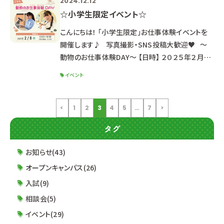
2024.12.12
回 12月21日（土）【 終了 】 第4回 2025年1月
☆小学生限定イベント☆
25日（土）【 出願受付中 】 第4回入試をもって、
2025年度生入試は終了となります。 最終出
こんにちは！ 「小学生限定」お仕事体験イベントを
開催します♪ 写真撮影・SNS投稿大歓迎♥ ～
動物のお仕事体験DAY～ 【日時】 ２０２５年２月８
日（土） １３：３０～１６：００（受付 １３：００～）
イベント
【場所】 専門学校ルネサンス・ペット・アカデミー
【静岡校】校舎 静岡県静岡市駿河区東静岡２丁目
５ー１５ 【体験コース】 コースに分かれてお仕事
<
1
2
3
4
5
…
7
>
体験や動物との記念撮影が出来ます☆ お好きな
タグ
コースを１つ選んでお申込みください。 A：
お知らせ(43)
オープンキャンパス(26)
入試(9)
相談会(5)
イベント(29)