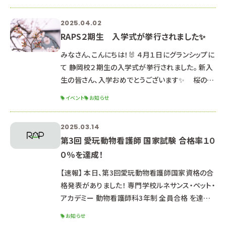
０受付開始） ※説明会は同じ内容のため、どちらか
都合の良い日に参加してね☆ ☆ポイント☆ ☑イ
2025.04.02
ンターネット出願の手引き配布 ☑インターネット出
RAPS２期生 入学式が挙行されました✨
願説明会開催 ☑初めてオープンキャンパスに参加
する方も安心♪ 学科説明＋体験授業で進路研究
みなさん、こんにちは！🐰 ４月１日にグランシップに
もば
て 静岡校２期生の入学式が挙行されました。 新入
生の皆さん、入学おめでとうございます✨ 桜の花
にも祝福され、皆さんの門出を華やかに彩りまし
イベント
お知らせ
た。 緊張しながらも新しいスタートに期待を膨らま
せ、 式の前後では仲間と笑顔で会話する様子も見
2025.03.14
受けられました🌷 新入生代表による「誓いの言
第3回 愛玩動物看護師 国家試験 合格率１０
葉」では、入学を決めた強い想いと、今後の決意に
０％を達成！
胸をうたれました。 在校生代表による「歓迎の言
葉」では、ルネサンスの
【速報】 本日、第3回愛玩動物看護師国家資格の合
格発表がありました！ 専門学校ルネサンス・ペット・
アカデミー 動物看護師科3年制 全員合格 を達成
しました！ 合格率全国平均 88.0％ 東海地区の
お知らせ
専門学校で「合格率１００％」はルネサンスだけ！