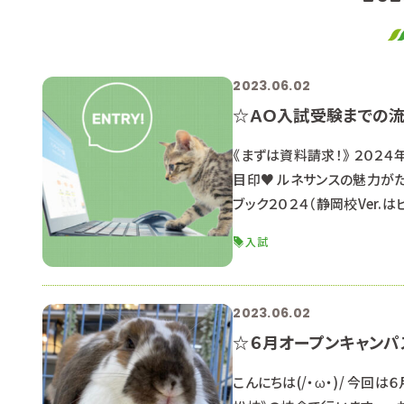
2023.06.02
☆ＡＯ入試受験までの
《まずは資料請求！》 ２０２
目印♥ ルネサンスの魅力がた
ブック２０２４（静岡校Ver.
る方は 同じのものになるの
入試
てね☆ ↓ ▶資料請求はこち
2023.06.02
☆６月オープンキャンパ
こんにちは(/・ω・)/ 今