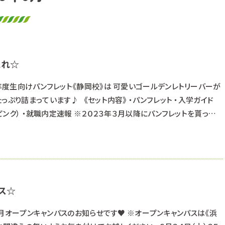
流れ☆
４年度生向けパンフレット《静岡校》は 可愛いゴールデンレトリーバーが
っぷり詰まっています♪ 《セット内容》 ・パンフレット ・入学ガイド
はピンク） ・就職内定速報 ※２０２３年３月以降にパンフレットを貰ってい
で資料請求の必要はありません。 まだお持ちでない方は是非GETし
ら 《オープンキャンパスに参加しよ
ス☆
回は６月オープンキャンパスのお知らせです♥ ※オープンキャンパスは《浜