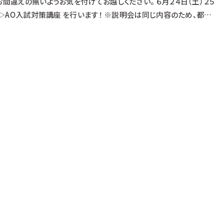
間違えの無いようお気を付けてお越しください。 ６月２４日（土）２５
 ▷▷AO入試対策講座 を行います！ ※説明会は同じ内容のため、都合の
 ☆体験メニューと受付時間☆ 【午前の部】 １０：００～１３：１０
 １３：３０～１６：４０ （