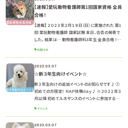
【速報】愛玩動物看護師第1回国家資格 全員
合格！
【速報】 ２０２３年２月１９日（日）に実施された 第1
回 愛玩動物看護師 国家試験 本日、合否の発表で
した。 結果は… 動物看護師科3年生 全員合格 ！！！
ルネサンスでは今後も「国家資格 特別対策授業」
お知らせ
を実施していきます。 愛玩動物看護師を目指す高
校生のみなさん まずはオープンキャンパスにご参
2023.03.07
加お待ちしています♪ ■今後の日程 ３月２５日
☆新３年生向けイベント☆
（土）４月２２日（土） ▶▶予約はこちらから！
新３年生向けの追加イベントのお知らせです♪ ①
初めての方限定！ ＲＡＰ体験ⅾａｙ♪ ※２０２２年３
月以降 初めてルネサンスのイベントに参加する新
３年生対象 ※３月１８日オープンキャンパスに参加
イベント
する方は対象外です ※新２年生は４月～８月の
オープンキャンパスにぜひご参加ください☆ ☆ポイ
2023.03.07
ント☆ オープンキャンパスとは異なり、少人数制の