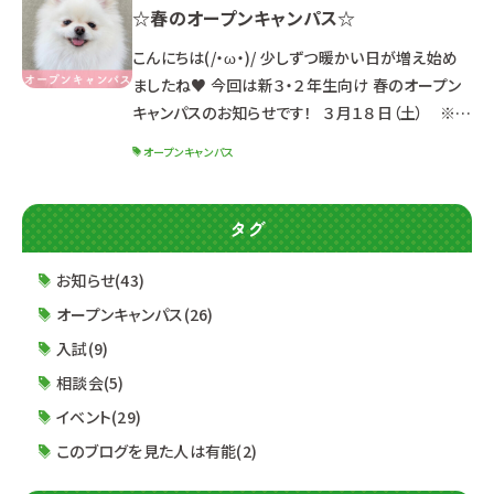
☆春のオープンキャンパス☆
体験イベントです♪ 進路研究を始めたばかりの方
も大丈夫！ ルネサンスの雰囲気が分かります(/・
こんにちは(/・ω・)/ 少しずつ暖かい日が増え始め
ω・)/ ☆スケジュール☆ ３月２５日（土）１３：３０～
ましたね♥ 今回は新３・２年生向け 春のオープン
（受
キャンパスのお知らせです！ ３月１８日（土） ※定
員に達した学科は受付終了 ４月２２日（土） １３：０
オープンキャンパス
０～１６：３０ （１２：３０受付開始） ※同じ内容のた
め、どちらか都合の良い日に参加してね☆ ☆ポイ
ント☆ ☑最新パンフレット先行配布！！ ☑就職実績
タグ
最新情報＆2024年度入試制度公開！！ ☑初めて
オープンキャンパスに参加する方も安心♪ 体験授
お知らせ(43)
業
オープンキャンパス(26)
入試(9)
相談会(5)
イベント(29)
このブログを見た人は有能(2)