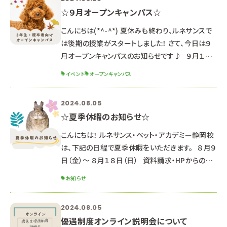
☆９月オープンキャンパス☆
こんにちは(*^-^*) 夏休みも終わり、ルネサンスで
は後期の授業がスタートしました！ さて、今日は９
月オープンキャンパスのお知らせです♪ ９月１４
日（土） １３：００～１６：３０ （１２：３０受付開始）
イベント
オープンキャンパス
２０２５年度生 最後のオープンキャンパス！ 推薦・
一般入試対策講座 開催！ 体験授業と入試対策講
2024.08.05
座で、第１回推薦・一般入試に備えよう！◎ ▼動物
☆夏季休暇のお知らせ☆
看護師科 わんちゃんを癒そう♡ドッグマッサージ
＋注射器を扱ってみよう！ ▼ペット
こんにちは！ ルネサンス・ペット・アカデミー静岡校
は、下記の日程で夏季休暇をいただきます。 ８月９
日（金）～ ８月１８日（日） 資料請求・HPからのお
問合せのお返事は、 ８月１９日以降順次対応して
お知らせ
いきますのでご了承ください。 （通常よりお時間が
かかる可能性があります） HPからのオープンキャ
2024.08.05
ンパス申し込み LINEでのお問合せ・オープンキャン
優遇制度オンライン説明会について
パス申し込み 返信が遅くなる可能性もあります