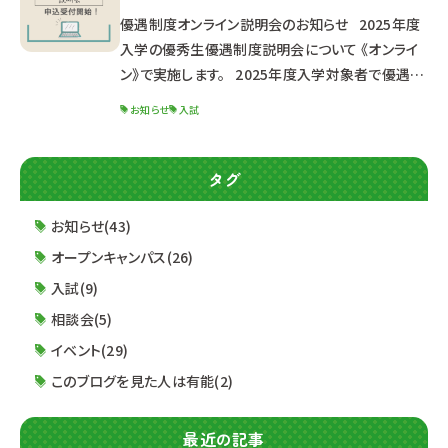
が、ご了承ください。 夏休み中の８月２４日(土)に、
優遇制度オンライン説明会のお知らせ 2025年度
オー
入学の優秀生優遇制度説明会について 《オンライ
ン》で実施します。 2025年度入学対象者で優遇制
度受験希望の方、 少しでも気になる方は是非お申
お知らせ
入試
し込みください。 ※高校２年生以下の方は来年以
降の説明会にご参加ください。 ■オンライン説明
会内容■ 優秀生優遇制度（特待生・通学支援生）
タグ
について 出願資格・特典・試験日程 選考までの流
れ 求める人材像 面接試験について 筆記試験につ
お知らせ(43)
いて 小論文試験について &nbs
オープンキャンパス(26)
入試(9)
相談会(5)
イベント(29)
このブログを見た人は有能(2)
最近の記事