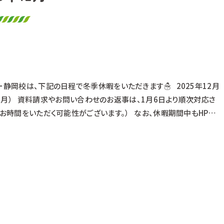
ー静岡校は、下記の日程で冬季休暇をいただきます☃ 2025年12月
5日（月） 資料請求やお問い合わせのお返事は、1月6日より順次対応さ
りお時間をいただく可能性がございます。） なお、休暇期間中もHPや
ンパス予約は可能です♪
‐‐‐‐‐‐‐‐‐‐‐‐‐‐‐‐‐‐‐‐‐‐‐‐‐‐‐‐‐
のオープンキャ