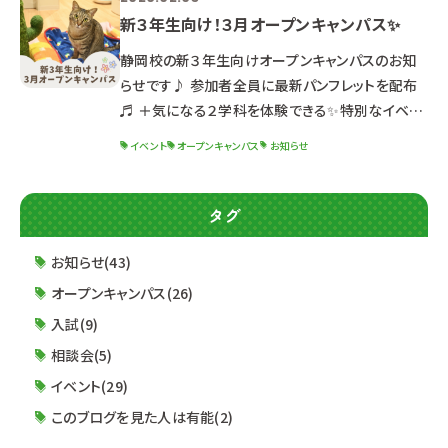
新３年生向け！３月オープンキャンパス✨
静岡校の新３年生向けオープンキャンパスのお知
らせです♪ 参加者全員に最新パンフレットを配布
♬ ＋気になる２学科を体験できる✨特別なイベン
トです！
イベント
オープンキャンパス
お知らせ
୨୧┈┈┈┈┈┈┈┈┈┈┈┈┈┈┈┈┈┈┈┈
┈┈┈┈┈┈┈┈┈┈┈┈┈┈┈┈┈୨୧
୨୧┈┈┈┈┈┈┈┈┈┈┈┈┈┈┈┈┈┈┈┈
タグ
┈┈┈┈┈┈┈┈┈┈┈┈┈┈┈┈┈୨୧ ２０２
６年３月２１日（土）・２２日（日） ２日間の開催です
お知らせ(43)
🌟 ※２日間同じ内容のため、都合の良い方を選ん
オープンキャンパス(26)
で参加してね！ ☆時間☆
入試(9)
相談会(5)
イベント(29)
このブログを見た人は有能(2)