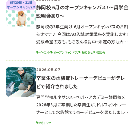
静岡校 6月のオープンキャンパス！～奨学金
説明会あり～
静岡校の3年生向け 6月オープンキャンパスのお知
らせです♪ 今回はAO入試対策講座を実施します！
受験希望の方も、もちろん検討中・未定の方も大歓
迎°˖✧ お席が埋まりやすいため、早めのご予約がお
イベント
オープンキャンパス
お知らせ
相談会
ススメです(^^） ご予約はこのホームページ、公式
LINE、またはお電話でも可能✨ さらに、学費や奨
2026.05.07
学金に関するお問い合わせを多数いただいていま
卒業生の水族館トレーナーデビューがテレ
すので 開始前の時間に「奨学金説明会」を行いま
ビで紹介されました
す。 奨学金はよくわからない...その気持ちに奨学金
兼 就職 担当の先生が 就職まで見据えてお答えし
専門学校ルネサンス・ペット・アカデミー静岡校を
2026年3月に卒業した卒業生が、ドルフィントレー
ナーとして水族館でショーデビューを果たしまし
た。 ショーの様子やインタビューがテレビで放映さ
お知らせ
れました。テレビ静岡さまのWEBサイトでご覧いた
だけます。 卒業生の活躍をぜひご覧ください。