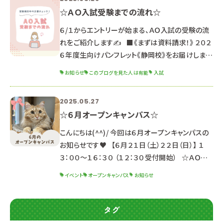
☆ＡＯ入試受験までの流れ☆
６/１からエントリーが始まる、ＡＯ入試の受験の流
れをご紹介します✍ ■《まずは資料請求！》 ２０２
６年度生向けパンフレット《静岡校》をお届けします
♪ 静岡県内最大の新校舎情報も詳しく書かれてい
お知らせ
このブログを見た人は有能
入試
ます✨ ～パンフレットセット内容～ ・パンフレット
・入学ガイドブック２０２６ ・就職内定速報 ※２０
2025.05.27
２５年３月以降にパンフレットを貰っている方は
☆６月オープンキャンパス☆
同じのものになるので資料請求の必要はありませ
ん。 まだお持ちでない方は是非GETしてね☆
こんにちは(^^)/ 今回は６月オープンキャンパスの
▶▶資料請求
お知らせです♥ 【６月２１日（土）２２日（日）】 １
３：００～１６：３０ （１２：３０受付開始） ☆ＡＯ入
試対策講座 開催☆ ※説明会は同じ内容のため、
イベント
オープンキャンパス
お知らせ
どちらか都合の良い日に参加してね☆ ※適性検査
を受験しない方は、約３０分早く終了となります。
☆ポイント☆ ☑ＡＯ入試対策講座開催！ ＡＯ入試
タグ
受験検討中の方におすすめ♪ ☑初めてオープン