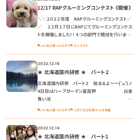
12/17 RAPグルーミングコンテスト 《開催》
＼＼２０２２年度 RAPグルーミングコンテスト／
／ １２月１７日にRAPにてグルーミングコンテス
トを開催しました！！ ４つの部門で競技を行いまし
た。 １．ケネル＆ラム クラス ２．サロントリマー クラ
いいねと思ったらポチ
コンテスト
ス ３．アレンジカット クラス ４．ウィッグ クラス １
年生にとっては、初めての校内コンテスト。 ２年生
2022.12.15
にとっては、最後の校内コンテスト。 それぞれの思
★ 北海道国内研修 ★ パート２
いを胸にコンテストに挑みました！！ １．ケネル＆ラ
ム クラス ケネル＝犬舎 ラム＝仔羊 を
北海道国内研修 パート２ 始まるよ～～('ω')ノ
意味し、 プードルの基本と
4日目はハーブガーデン富良野 白金
青い池
へ見学に行きました！ ハーブガーデンではラベン
いいねと思ったらポチ
このブログを見た人は有能
ダーを使った手作り体験をみんなで楽しみました
♪ 天気も良くてほんとーーにキレイな青色でした
2022.12.14
♡ また、札幌市在住フォトグラファーの田中ゆきさ
★ 北海道国内研修 ★ パート１
んより 「写真の撮り方」講座を受講しました★ トリ