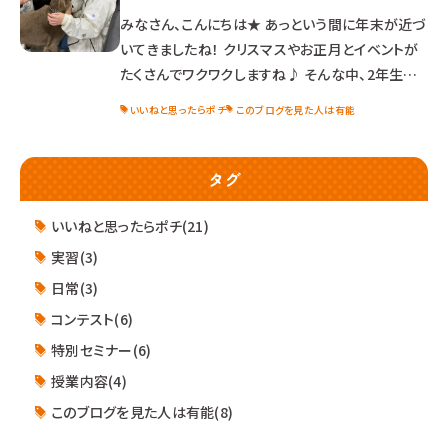
マーさんにとって写真を撮ることはワンちゃんの魅
みなさん、こんにちは★ あっという間に年末が近づ
力をアップさせるための 大切なスキル！！ ぜひ、実
いてきましたね！ クリスマスやお正月とイベントが
たくさんでワクワクしますね♪ そんな中、2年生が
国内研修に行ってきました！ 場所はなんと・・・北海
いいねと思ったらポチ
このブログを見た人は有能
道✨ 中部国際空港から飛行機に乗って、いざ北海
道へ✈ 1日目は、札幌市にある1/2HOUNDSさんを
見学しました。 この施設は、犬のリハビリやフィット
タグ
ネス、幼稚園、トリミングサロンなどの様々サービス
を行っています。 代表である橘様から 施設見学、元
いいねと思ったらポチ(21)
気な子犬から老犬の介護方法、手術後の体力づく
実習(3)
りや肥満解消方
日常(3)
コンテスト(6)
特別セミナー(6)
授業内容(4)
このブログを見た人は有能(8)