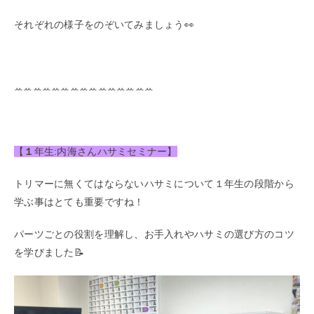
それぞれの様子をのぞいてみましょう👀
ꕀꕀꕀꕀꕀꕀꕀꕀꕀꕀꕀꕀꕀꕀꕀ
【
１
年生:内海さんハサミセミナー】
トリマーに無くてはならないハサミについて１年生の段階から
学ぶ事はとても重要ですね！
パーツごとの役割を理解し、お手入れやハサミの選び方のコツ
を学びました📝