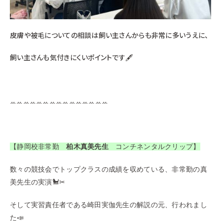
皮膚や被毛についての相談は飼い主さんからも非常に多いうえに、
飼い主さんも気付きにくいポイントです🖋
ꕀꕀꕀꕀꕀꕀꕀꕀꕀꕀꕀꕀꕀꕀꕀ
【静岡校非常勤
柏木真美先生
コンチネンタルクリップ】
数々の競技会でトップクラスの成績を収めている、非常勤の真
美先生の実演🐩✂
そして実習責任者である崎田実伽先生の解説の元、行われまし
た📣