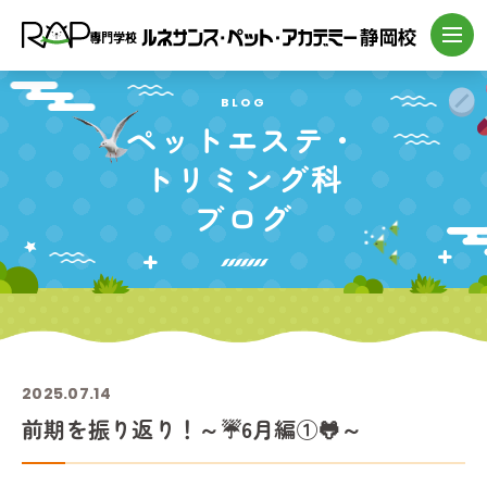
BLOG
ペットエステ・
トリミング科
ブログ
2025.07.14
前期を振り返り！～☔6月編①🐸～