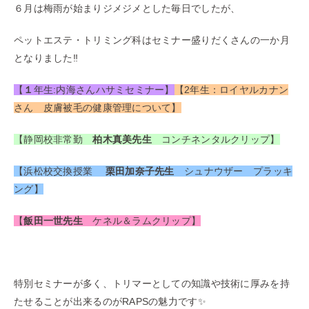
６月は梅雨が始まりジメジメとした毎日でしたが、
ペットエステ・トリミング科はセミナー盛りだくさんの一か月
となりました‼
【
１
年生:内海さんハサミセミナー】
【2年生：ロイヤルカナン
さん 皮膚被毛の健康管理について】
【静岡校非常勤
柏木真美先生
コンチネンタルクリップ】
【浜松校交換授業
栗田加奈子先生
シュナウザー プラッキ
ング】
【
飯田一世先生
ケネル＆ラムクリップ】
特別セミナーが多く、トリマーとしての知識や技術に厚みを持
たせることが出来るのがRAPSの魅力です✨