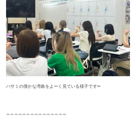
ハサミの僅かな湾曲をよーく見ている様子です✂
ꕀꕀꕀꕀꕀꕀꕀꕀꕀꕀꕀꕀꕀꕀꕀ