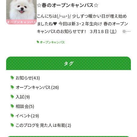
☆春のオープンキャンパス☆
体験イベントです♪ 進路研究を始めたばかりの方
も大丈夫！ ルネサンスの雰囲気が分かります(/・
こんにちは(/・ω・)/ 少しずつ暖かい日が増え始め
ω・)/ ☆スケジュール☆ ３月２５日（土）１３：３０～
ましたね♥ 今回は新３・２年生向け 春のオープン
（受
キャンパスのお知らせです！ ３月１８日（土） ※定
員に達した学科は受付終了 ４月２２日（土） １３：０
オープンキャンパス
０～１６：３０ （１２：３０受付開始） ※同じ内容のた
め、どちらか都合の良い日に参加してね☆ ☆ポイ
ント☆ ☑最新パンフレット先行配布！！ ☑就職実績
タグ
最新情報＆2024年度入試制度公開！！ ☑初めて
オープンキャンパスに参加する方も安心♪ 体験授
お知らせ(43)
業
オープンキャンパス(26)
入試(9)
相談会(5)
イベント(29)
このブログを見た人は有能(2)