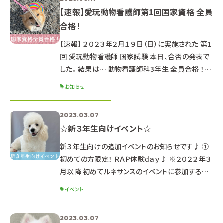
【速報】愛玩動物看護師第1回国家資格 全員
合格！
【速報】 ２０２３年２月１９日（日）に実施された 第1
回 愛玩動物看護師 国家試験 本日、合否の発表で
した。 結果は… 動物看護師科3年生 全員合格 ！！！
ルネサンスでは今後も「国家資格 特別対策授業」
お知らせ
を実施していきます。 愛玩動物看護師を目指す高
校生のみなさん まずはオープンキャンパスにご参
2023.03.07
加お待ちしています♪ ■今後の日程 ３月２５日
☆新３年生向けイベント☆
（土）４月２２日（土） ▶▶予約はこちらから！
新３年生向けの追加イベントのお知らせです♪ ①
初めての方限定！ ＲＡＰ体験ⅾａｙ♪ ※２０２２年３
月以降 初めてルネサンスのイベントに参加する新
３年生対象 ※３月１８日オープンキャンパスに参加
イベント
する方は対象外です ※新２年生は４月～８月の
オープンキャンパスにぜひご参加ください☆ ☆ポイ
2023.03.07
ント☆ オープンキャンパスとは異なり、少人数制の