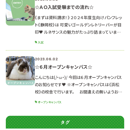
☆ＡＯ入試受験までの流れ☆
《まずは資料請求！》 ２０２４年度生向けパンフレッ
ト《静岡校》は 可愛いゴールデンレトリーバーが目
印♥ ルネサンスの魅力がたっぷり詰まっています
♪ 《セット内容》 ・パンフレット ・入学ガイドブック
入試
２０２４（静岡校Ver.はピンク） ・就職内定速報 ※２
０２３年３月以降にパンフレットを貰っている方は
2023.06.02
同じのものになるので資料請求の必要はありま
☆６月オープンキャンパス☆
せん。 まだお持ちでない方は是非GETしてね☆ ↓
▶資料請求はこちら 《オープンキャンパスに参加
こんにちは(/・ω・)/ 今回は６月オープンキャンパス
しよ
のお知らせです♥ ※オープンキャンパスは《浜松
校》の校舎で行います。 お間違えの無いようお気
を付けてお越しください。 ６月２４日（土）２５日
オープンキャンパス
（日） 午前＆午後 開催！ ▷▷AO入試対策講座 を
行います！ ※説明会は同じ内容のため、都合の良
い日時を選んで参加してね☆ ☆体験メニューと受
タグ
付時間☆ 【午前の部】 １０：００～１３：１０ （９：４