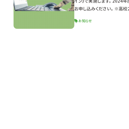
イン》で実施します。 202
お申し込みください。 ※高
説明会内容■ 優秀生優遇制
お知らせ
での流れ 求める人材像 面
優秀生優遇制度概要 2023