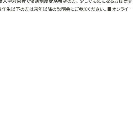
4年度入学対象者で優遇制度受験希望の方、 少しでも気になる方は是非
校２年生以下の方は来年以降の説明会にご参加ください。 ■オンライン
度（特待生・通学支援生）について 出願資格・特典・試験日程 選考ま
接試験について 筆記試験について 小論文試験について ■配布資料■
年度優秀