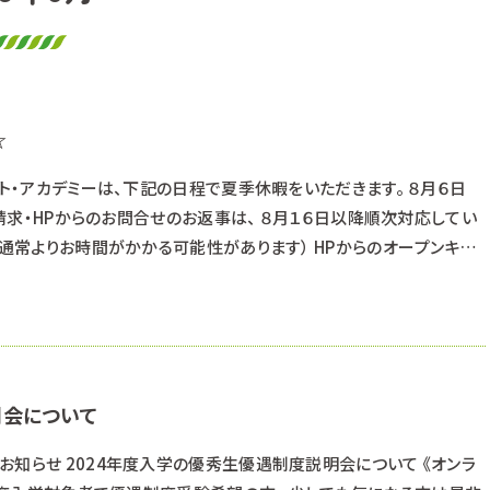
☆
ット・アカデミーは、下記の日程で夏季休暇をいただきます。 ８月６日
資料請求・HPからのお問合せのお返事は、 ８月１６日以降順次対応してい
（通常よりお時間がかかる可能性があります） HPからのオープンキャ
合せ・オープンキャンパス申込 優遇制度オンライン説明会の申込は受付
る可能性もありますが、ご了承ください。 皆さん熱中症には気を付けま
明会について
お知らせ 2024年度入学の優秀生優遇制度説明会について 《オンラ