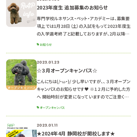
2023年度生 追加募集のお知らせ
専門学校ルネサンス・ペット・アカデミーは、募集要
項上では1月28日（土）の入試をもって2023年度生
の入学選考終了と記載しておりますが、2月以降の
受験に関する問い合わせを複数頂いておりますの
お知らせ
で、以下の学科について、追加募集を行います。 ペッ
トエステ・トリミング科 ドッグ・ウェルネス科 動物海
2023.01.23
洋飼育・アクアリウム科 ※ 動物看護師科は、定員
☆３月オープンキャンパス☆
に達しているため追加募集はありません。 個別入
学説明会、Zooｍオンライン説明会は随時開催し
こんにちは(/・ω・)/ 少し早いですが、、 ３月オープン
ています。 受験には学校理解・学科理解が不可欠
キャンパスのお知らせです♥ ※１２月に予約した方
です。 早めにご参加い
へ 開始時刻が変更になっていますのでご注意くだ
さい！ ３月１８日（土） １３：００～１６：３０ （１２：
オープンキャンパス
３０受付開始） ※すでに多くの方に予約をいただい
ています。 変更やキャンセルの場合はお早目にご連
2023.01.11
絡ください。 ※定員に達した学科から受付終了と
★2024年4月 静岡校が開校します★
なります。 その場合は４月２２日（土）にご参加くだ