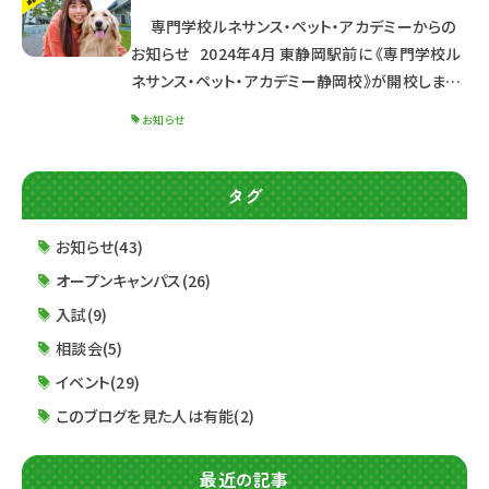
さい。 ☆ポイント☆ ☑最新パンフレット先行配
専門学校ルネサンス・ペット・アカデミーからの
お知らせ 2024年4月 東静岡駅前に 《専門学校ル
ネサンス・ペット・アカデミー静岡校》が開校しま
す!! 《静岡校について 最新情報》 ▷▷こちら
お知らせ
をご確認ください オープンキャンパスは浜
松の 専門学校ルネサンス・ペット・アカデミーで行
います！ 3/18（土）以降、毎月1回以上実施予定☆
タグ
▷▷オープンキャンパス情報はこちら
୨୧┈┈┈┈┈┈┈┈┈┈┈┈┈┈┈┈┈┈┈┈
お知らせ(43)
┈┈┈┈┈┈┈┈┈
オープンキャンパス(26)
入試(9)
相談会(5)
イベント(29)
このブログを見た人は有能(2)
最近の記事