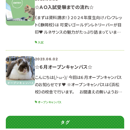
☆ＡＯ入試受験までの流れ☆
《まずは資料請求！》 ２０２４年度生向けパンフレッ
ト《静岡校》は 可愛いゴールデンレトリーバーが目
印♥ ルネサンスの魅力がたっぷり詰まっています
♪ 《セット内容》 ・パンフレット ・入学ガイドブック
入試
２０２４（静岡校Ver.はピンク） ・就職内定速報 ※２
０２３年３月以降にパンフレットを貰っている方は
2023.06.02
同じのものになるので資料請求の必要はありま
☆６月オープンキャンパス☆
せん。 まだお持ちでない方は是非GETしてね☆ ↓
▶資料請求はこちら 《オープンキャンパスに参加
こんにちは(/・ω・)/ 今回は６月オープンキャンパス
しよ
のお知らせです♥ ※オープンキャンパスは《浜松
校》の校舎で行います。 お間違えの無いようお気
を付けてお越しください。 ６月２４日（土）２５日
オープンキャンパス
（日） 午前＆午後 開催！ ▷▷AO入試対策講座 を
行います！ ※説明会は同じ内容のため、都合の良
い日時を選んで参加してね☆ ☆体験メニューと受
タグ
付時間☆ 【午前の部】 １０：００～１３：１０ （９：４