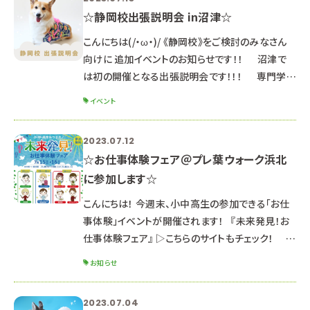
☆静岡校出張説明会 in沼津☆
こんにちは(/・ω・)/ 《静岡校》をご検討のみなさん
向けに 追加イベントのお知らせです！！ 沼津で
は初の開催となる出張説明会です！！！ 専門学校
ルネサンス・ペット・アカデミー静岡校 《 出張説明
イベント
会 in沼津 》 ※体験授業は実施しません ※高校１・
２年生も参加OKです♪ ※４～６月にグランシップ
2023.07.12
で実施した静岡校出張説明会と基本的には同じ内
☆お仕事体験フェア＠プレ葉ウォーク浜北
容となります ８月５日（土） ①１０：３０～１２：３０
に参加します☆
（受付 １０：１０～） ②１４：００～１６：００（受付 １
３：４０～） 希望の時間を
こんにちは！ 今週末、小中高生の参加できる「お仕
事体験」イベントが開催されます！ 『未来発見！お
仕事体験フェア』 ▷こちらのサイトもチェック！
日時：2023年7月16日（日） 10:00～
お知らせ
16:00 ※イベントは15日（土）～16日（日）の2日間
ですが 本校のブースは 16日（日）のみ出展しま
2023.07.04
す。 場所：プレ葉ウォーク浜北（1Fプレ葉コート） ※