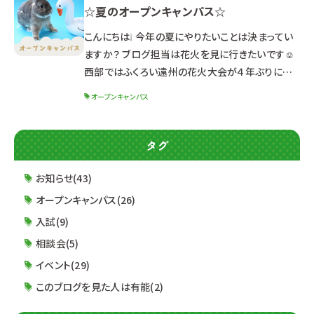
☆夏のオープンキャンパス☆
学校での開催ではありませんので、ご注意くださ
い。 内容：☆トリミング体験☆ わんちゃんの
こんにちは❕ 今年の夏にやりたいことは決まってい
マネキンにブラッシング体験
ますか？ ブログ担当は花火を見に行きたいです☺
西部ではふくろい遠州の花火大会が４年ぶりに開
催予定です❕ 中部では安倍川花火大会が５年ぶり
オープンキャンパス
の開催予定(*^-^*) 今年はイベントが盛りだくさ
ん！夏らしいことができそうで嬉しいですね♪ 夏の
イベントといえば！！！ ルネサンスのオープンキャン
タグ
パスもチェックしてみてね◎ ※日程や体験メ
ニューによって時間が異なるためご注意ください！
お知らせ(43)
※オープンキャンパスは《浜松校》の校舎で行いま
オープンキャンパス(26)
入試(9)
相談会(5)
イベント(29)
このブログを見た人は有能(2)