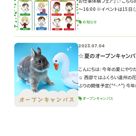
お仕事体験フェア』 ▷こちら
～16:00 ※イベントは15
展します。 場所：プレ葉ウォ
お知らせ
意ください。 内容：☆トリ
2023.07.04
☆夏のオープンキャン
こんにちは❕ 今年の夏にや
☺ 西部ではふくろい遠州の
ぶりの開催予定(*^-^*)
夏のイベントといえば！！！ 
オープンキャンパス
メニューによって時間が異な
行いま