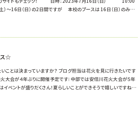
のサイトもチェック！ 日時：2023年7月16日（日） 10:00
日（土）～16日（日）の2日間ですが 本校のブースは 16日（日）のみ出
ーク浜北（1Fプレ葉コート） ※学校での開催ではありませんので、ご注
ミング体験☆ わんちゃんのマネキンにブラッシング体験
パス☆
りたいことは決まっていますか？ ブログ担当は花火を見に行きたいです
花火大会が４年ぶりに開催予定です❕ 中部では安倍川花火大会が５年
 今年はイベントが盛りだくさん！夏らしいことができそうで嬉しいですね♪
ルネサンスのオープンキャンパスもチェックしてみてね◎ ※日程や体験
るためご注意ください！ ※オープンキャンパスは《浜松校》の校舎で