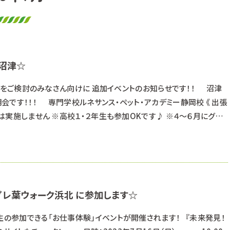
n沼津☆
静岡校》をご検討のみなさん向けに 追加イベントのお知らせです！！ 沼津
です！！！ 専門学校ルネサンス・ペット・アカデミー静岡校 《 出張
授業は実施しません ※高校１・２年生も参加OKです♪ ※４～６月にグラ
説明会と基本的には同じ内容となります ８月５日（土） ①１０：３０
） ②１４：００～１６：００（受付 １３：４０～） 希望の時間を
レ葉ウォーク浜北 に参加します☆
生の参加できる「お仕事体験」イベントが開催されます！ 『未来発見！