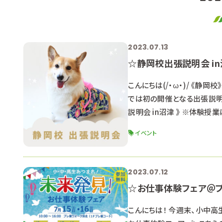
2023.07.13
☆静岡校出張説明会 i
こんにちは(/・ω・)/ 《
では初の開催となる出張説明会
説明会 in沼津 》 ※体験
ンシップで実施した静岡校出張
イベント
～１２：３０（受付 １０：１０～
2023.07.12
☆お仕事体験フェア＠プ
こんにちは！ 今週末、小中高