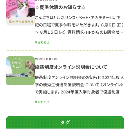
☆夏季休暇のお知らせ☆
こんにちは！ ルネサンス・ペット・アカデミーは、下
記の日程で夏季休暇をいただきます。 ８月６日（日）
～ ８月１５日（火） 資料請求・HPからのお問合せの
お返事は、 ８月１６日以降順次対応していきますの
お知らせ
でご了承ください。 （通常よりお時間がかかる可能
性があります） HPからのオープンキャンパス申込
2023.08.03
LINEでのお問合せ・オープンキャンパス申込 優遇
優遇制度オンライン説明会について
制度オンライン説明会の申込は受付しています♪
返信が遅くなる可能性もありますが、ご了承くださ
優遇制度オンライン説明会のお知らせ 2024年度入
い。 皆さん熱中症には気を付けましょう！ 夏休み中
学の優秀生優遇制度説明会について 《オンライン》
の8/26
で実施します。 2024年度入学対象者で優遇制度受
験希望の方、 少しでも気になる方は是非お申し込
お知らせ
みください。 ※高校２年生以下の方は来年以降の
説明会にご参加ください。 ■オンライン説明会内容
■ 優秀生優遇制度（特待生・通学支援生）について
タグ
出願資格・特典・試験日程 選考までの流れ 求める