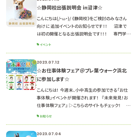
☆静岡校出張説明会 in沼津☆
こんにちは(/・ω・)/ 《静岡校》をご検討のみなさん
向けに 追加イベントのお知らせです！！ 沼津で
は初の開催となる出張説明会です！！！ 専門学校
ルネサンス・ペット・アカデミー静岡校 《 出張説明
イベント
会 in沼津 》 ※体験授業は実施しません ※高校１・
２年生も参加OKです♪ ※４～６月にグランシップ
2023.07.12
で実施した静岡校出張説明会と基本的には同じ内
☆お仕事体験フェア＠プレ葉ウォーク浜北
容となります ８月５日（土） ①１０：３０～１２：３０
に参加します☆
（受付 １０：１０～） ②１４：００～１６：００（受付 １
３：４０～） 希望の時間を
こんにちは！ 今週末、小中高生の参加できる「お仕
事体験」イベントが開催されます！ 『未来発見！お
仕事体験フェア』 ▷こちらのサイトもチェック！
日時：2023年7月16日（日） 10:00～
お知らせ
16:00 ※イベントは15日（土）～16日（日）の2日間
ですが 本校のブースは 16日（日）のみ出展しま
2023.07.04
す。 場所：プレ葉ウォーク浜北（1Fプレ葉コート） ※