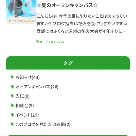
☆夏のオープンキャンパス☆
学校での開催ではありませんので、ご注意くださ
い。 内容：☆トリミング体験☆ わんちゃんの
こんにちは❕ 今年の夏にやりたいことは決まってい
マネキンにブラッシング体験
ますか？ ブログ担当は花火を見に行きたいです☺
西部ではふくろい遠州の花火大会が４年ぶりに開
催予定です❕ 中部では安倍川花火大会が５年ぶり
オープンキャンパス
の開催予定(*^-^*) 今年はイベントが盛りだくさ
ん！夏らしいことができそうで嬉しいですね♪ 夏の
イベントといえば！！！ ルネサンスのオープンキャン
タグ
パスもチェックしてみてね◎ ※日程や体験メ
ニューによって時間が異なるためご注意ください！
お知らせ(43)
※オープンキャンパスは《浜松校》の校舎で行いま
オープンキャンパス(26)
入試(9)
相談会(5)
イベント(29)
このブログを見た人は有能(2)