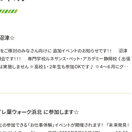
n沼津☆
静岡校》をご検討のみなさん向けに 追加イベントのお知らせです！！ 沼津
です！！！ 専門学校ルネサンス・ペット・アカデミー静岡校 《 出張
授業は実施しません ※高校１・２年生も参加OKです♪ ※４～６月にグラ
説明会と基本的には同じ内容となります ８月５日（土） ①１０：３０
） ②１４：００～１６：００（受付 １３：４０～） 希望の時間を
レ葉ウォーク浜北 に参加します☆
生の参加できる「お仕事体験」イベントが開催されます！ 『未来発見！