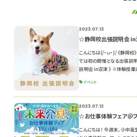
2023.07.13
☆静岡校出張説明会 i
こんにちは(/・ω・)/ 《
では初の開催となる出張説明会
説明会 in沼津 》 ※体験
ンシップで実施した静岡校出張
イベント
～１２：３０（受付 １０：１０～
2023.07.12
☆お仕事体験フェア＠プ
こんにちは！ 今週末、小中高