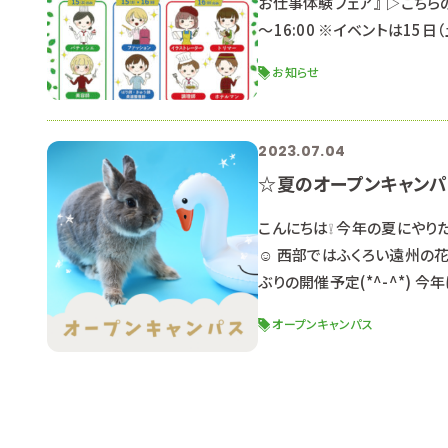
お仕事体験フェア』 ▷こちら
～16:00 ※イベントは15
展します。 場所：プレ葉ウォ
お知らせ
意ください。 内容：☆トリ
2023.07.04
☆夏のオープンキャン
こんにちは❕ 今年の夏にや
☺ 西部ではふくろい遠州の
ぶりの開催予定(*^-^*)
夏のイベントといえば！！！ 
オープンキャンパス
メニューによって時間が異な
行いま