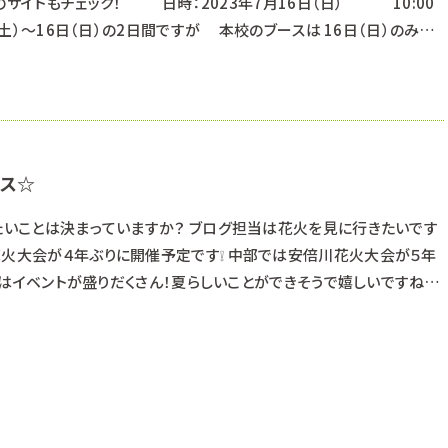
のサイトもチェック！ 日時：2023年7月16日（日） 10:00
日（土）～16日（日）の2日間ですが 本校のブースは 16日（日）のみ出
ーク浜北（1Fプレ葉コート） ※学校での開催ではありませんので、ご注
ミング体験☆ わんちゃんのマネキンにブラッシング体験
パス☆
りたいことは決まっていますか？ ブログ担当は花火を見に行きたいです
花火大会が４年ぶりに開催予定です❕ 中部では安倍川花火大会が５年
 今年はイベントが盛りだくさん！夏らしいことができそうで嬉しいですね♪
ルネサンスのオープンキャンパスもチェックしてみてね◎ ※日程や体験
るためご注意ください！ ※オープンキャンパスは《浜松校》の校舎で