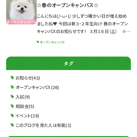
☆春のオープンキャンパス☆
体験イベントです♪ 進路研究を始めたばかりの方
も大丈夫！ ルネサンスの雰囲気が分かります(/・
こんにちは(/・ω・)/ 少しずつ暖かい日が増え始め
ω・)/ ☆スケジュール☆ ３月２５日（土）１３：３０～
ましたね♥ 今回は新３・２年生向け 春のオープン
（受
キャンパスのお知らせです！ ３月１８日（土） ※定
員に達した学科は受付終了 ４月２２日（土） １３：０
オープンキャンパス
０～１６：３０ （１２：３０受付開始） ※同じ内容のた
め、どちらか都合の良い日に参加してね☆ ☆ポイ
ント☆ ☑最新パンフレット先行配布！！ ☑就職実績
タグ
最新情報＆2024年度入試制度公開！！ ☑初めて
オープンキャンパスに参加する方も安心♪ 体験授
お知らせ(42)
業
オープンキャンパス(26)
入試(9)
相談会(5)
イベント(29)
このブログを見た人は有能(2)