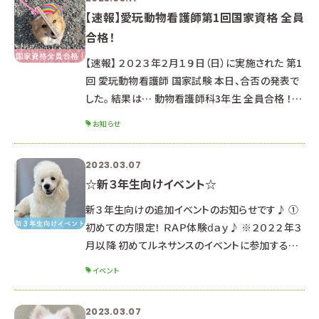
【速報】愛玩動物看護師第1回国家資格 全員
合格！
【速報】 ２０２３年２月１９日（日）に実施された 第1
回 愛玩動物看護師 国家試験 本日、合否の発表で
した。 結果は… 動物看護師科3年生 全員合格 ！！！
ルネサンスでは今後も「国家資格 特別対策授業」
お知らせ
を実施していきます。 愛玩動物看護師を目指す高
校生のみなさん まずはオープンキャンパスにご参
2023.03.07
加お待ちしています♪ ■今後の日程 ３月２５日
☆新３年生向けイベント☆
（土）４月２２日（土） ▶▶予約はこちらから！
新３年生向けの追加イベントのお知らせです♪ ①
初めての方限定！ ＲＡＰ体験ⅾａｙ♪ ※２０２２年３
月以降 初めてルネサンスのイベントに参加する新
３年生対象 ※３月１８日オープンキャンパスに参加
イベント
する方は対象外です ※新２年生は４月～８月の
オープンキャンパスにぜひご参加ください☆ ☆ポイ
2023.03.07
ント☆ オープンキャンパスとは異なり、少人数制の