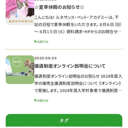
☆夏季休暇のお知らせ☆
こんにちは！ ルネサンス・ペット・アカデミーは、下
記の日程で夏季休暇をいただきます。 ８月６日（日）
～ ８月１５日（火） 資料請求・HPからのお問合せの
お返事は、 ８月１６日以降順次対応していきますの
お知らせ
でご了承ください。 （通常よりお時間がかかる可能
性があります） HPからのオープンキャンパス申込
2023.08.03
LINEでのお問合せ・オープンキャンパス申込 優遇
優遇制度オンライン説明会について
制度オンライン説明会の申込は受付しています♪
返信が遅くなる可能性もありますが、ご了承くださ
優遇制度オンライン説明会のお知らせ 2024年度入
い。 皆さん熱中症には気を付けましょう！ 夏休み中
学の優秀生優遇制度説明会について 《オンライン》
の8/26
で実施します。 2024年度入学対象者で優遇制度受
験希望の方、 少しでも気になる方は是非お申し込
お知らせ
みください。 ※高校２年生以下の方は来年以降の
説明会にご参加ください。 ■オンライン説明会内容
■ 優秀生優遇制度（特待生・通学支援生）について
タグ
出願資格・特典・試験日程 選考までの流れ 求める