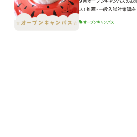
９月オープンキャンパスのお知
ス！ 推薦・一般入試対策講座
う！◎ １３：００～１６：３０
オープンキャンパス
クロチップ ＋ 健康寿命を延
されよう