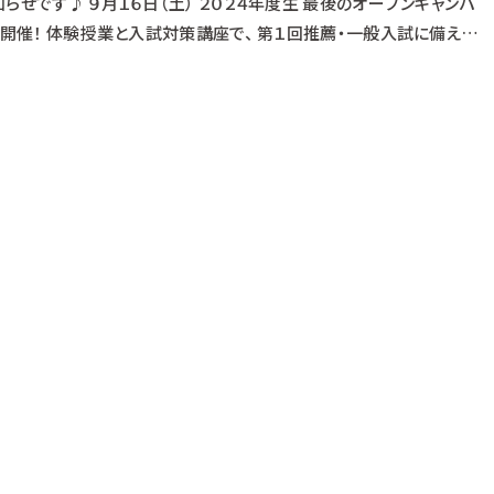
らせです♪ ９月１６日（土） ２０２４年度生 最後のオープンキャンパ
 開催！ 体験授業と入試対策講座で、 第１回推薦・一般入試に備えよ
 （１２：３０受付開始） ▼動物看護師科 ペット防災について 迷子札とマイ
ばそう！デンタルケアの重要性 ▼ペットエステ・トリミング科 RAPで癒