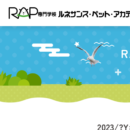
R
2023/?