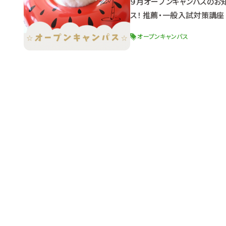
９月オープンキャンパスのお知
ス！ 推薦・一般入試対策講座
う！◎ １３：００～１６：３０
オープンキャンパス
クロチップ ＋ 健康寿命を延
されよう