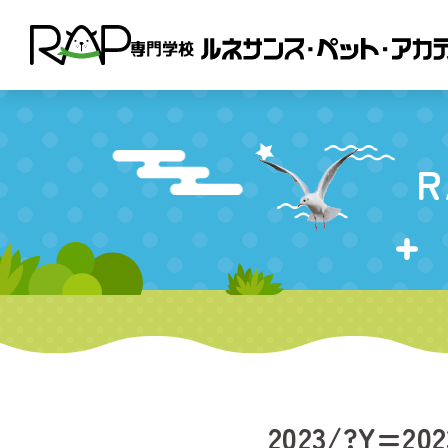
R
2023/?Y=20