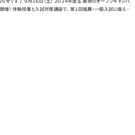
らせです♪ ９月１６日（土） ２０２４年度生 最後のオープンキャンパ
 開催！ 体験授業と入試対策講座で、 第１回推薦・一般入試に備えよ
 （１２：３０受付開始） ▼動物看護師科 ペット防災について 迷子札とマイ
ばそう！デンタルケアの重要性 ▼ペットエステ・トリミング科 RAPで癒