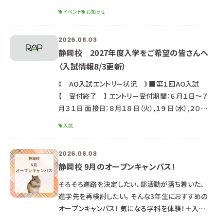
に、カラーリングや装飾まで行い、自分だけの作品
イベント
お知らせ
を作ることができます！ 初めての方でも安心して参
加できる内容です トリマーのお仕事を体験しなが
2026.08.03
ら、学校の雰囲気や先輩との交流も楽しめる特別
静岡校 2027年度入学をご希望の皆さんへ
な講座です♪ わんちゃんとのふれあいタイムもご
（入試情報8/3更新）
用意しています 先日のオープンキャンパスで募集
を開始しましたが、ご好評につき、募集枠を拡大し
《 AO入試エントリー状況 》 ■第１回AO入試
ました！ たくさんの反響をいただきあ
【 受付終了 】 エントリー受付期間：６月１日～７
月３１日 面接日：８月１８日（火）,１９日（水）,２０日
（木） 【第１回AO入試にエントリーされた皆さん】
入試
インターネット出願マイページのメッセージに受験
日・集合時間・注意事項をお送りしています。 必ず
2026.08.03
確認をお願いします。 ■第２回AO入試 【 受付
静岡校 9月のオープンキャンパス！
中 】 ※一部学科はAO入試エントリーを締め切っ
ています。 エントリー受付期間：８月１日～８月３１
そろそろ進路を決定したい、部活動が落ち着いた、
日 面接日：９月５日（土
進学先を再検討したい。 そんな3年生におすすめの
オープンキャンパス！ 気になる学科を体験！＋入試