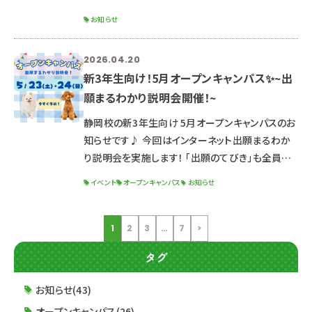
た。 ショーの様子やインタビューがテレビで放映さ
お知らせ
れました。テレビ静岡さまのWEBサイトでご覧いた
だけます。 卒業生の活躍をぜひご覧ください。
2026.04.20
↓↓ 紹介記事はこちらをクリック ↓↓ テレビ静岡
新3年生向け！5月オープンキャンパス✨~出
さまWEBサイト
願まるわかり説明会開催！~
静岡校の新3年生向け 5月オープンキャンパスのお
知らせです♪ 今回はインターネット出願まるわか
り説明会を実施します！ 「出願のてびき」も全員に
配布！ 受験希望の方も、もちろん検討中・未定の方
イベント
オープンキャンパス
お知らせ
も大歓迎です♪ お席が埋まりやすいため、早めの
ご予約がおススメです(^^） ご予約はこのホーム
ページ、公式LINE、またはお電話でも可能✨
1
2
3
…
7
>
୨୧┈┈┈┈┈┈┈┈┈┈┈┈┈┈┈┈┈┈┈┈
タグ
┈┈┈┈┈┈┈┈┈┈┈┈┈┈┈┈┈୨୧ 2026
年5月23日（土）/24日（日） ☆時間☆ １３：
お知らせ(43)
オープンキャンパス(26)