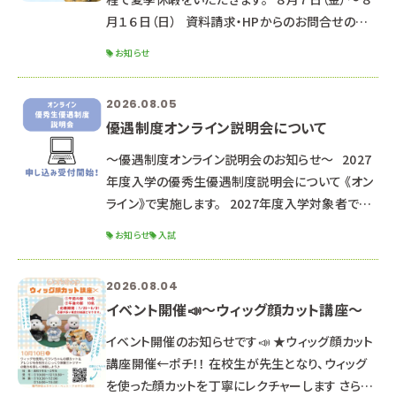
月１６日（日） 資料請求・HPからのお問合せのお
返事は、 ８月１７日以降順次対応していきますので
お知らせ
ご了承ください。 （通常よりお時間がかかる可能性
があります） LINEでのお問合せ・オープンキャンパ
2026.08.05
ス申し込み 返信が遅くなる可能性もありますが、
優遇制度オンライン説明会について
ご了承ください。 夏休み中の８月２２日(土)に、
オープンキャンパスを開催します。 学校の動物たち
～優遇制度オンライン説明会のお知らせ～ 2027
も皆さんに会えることを
年度入学の優秀生優遇制度説明会について 《オン
ライン》で実施します。 2027年度入学対象者で優
遇制度受験希望の方、 少しでも気になる方は是非
お知らせ
入試
お申し込みください。 ※高校２年生以下の方は来
年以降の説明会にご参加ください。 ■オンライン
2026.08.04
説明会内容■ 優秀生優遇制度（特待生・通学支援
イベント開催📣～ウィッグ顔カット講座～
生）について 出願資格・特典・試験日程 選考までの
流れ 求める人材像 面接試験について 筆記試験に
イベント開催のお知らせです📣 ★ウィッグ顔カット
ついて 小論文試験について &n
講座開催←ポチ！！ 在校生が先生となり、ウィッグ
を使った顔カットを丁寧にレクチャーします さら