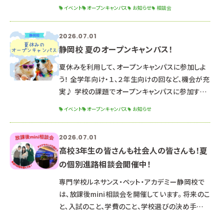
説明会で疑問もスッキリ♪ ９月１２日（土） １３：０
イベント
オープンキャンパス
お知らせ
相談会
０～１６：３０（１２：３０受付開始） ☆スケジュール
☆ 受付 学科説明 体験授業/保護者説明会 学校説
2026.07.01
明・入試説明会 アンケート 適性検査（対象者のみ）
静岡校 夏のオープンキャンパス！
終了 ☆申込方法☆ こちらのフォームに入力 or
LINEや電話でもOKです☆ ▶申込フォームはこち
夏休みを利用して、オープンキャンパスに参加しよ
ら ▶公式LINEお友達
う！ 全学年向け・１、２年生向けの回など、機会が充
実♪ 学校の課題でオープンキャンパスに参加する
ことになっている方も大歓迎ですʕ·ᴥ·ʔ 【３年生
イベント
オープンキャンパス
お知らせ
向け】・✧・✧・✧・✧・✧・✧・ ７月１１日（土） １３：０
０～１６：３０（１２：３０～受付開始） 【１、２年生向
2026.07.01
け】✧♡✧♡✧♡✧♡✧♡ ７月２５日（土） ７月２６
高校3年生の皆さんも社会人の皆さんも！夏
日（日） １３：００～１６：３０（１２：３０～受付開始）
の個別進路相談会開催中！
【全学年におすすめ】★＊＊★＊＊★＊＊ ８
専門学校ルネサンス・ペット・アカデミー静岡校で
は、放課後mini相談会を開催しています。 将来のこ
と、入試のこと、学費のこと、学校選びの決め手な
ど、気になることや不安に思うことは個別に何でも