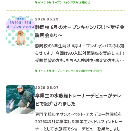
イベント
オープンキャンパス
お知らせ
聞いてみよう！ 来校型もオンラインもどちらも対応
可能です。 高校生の皆さんは放課後、社会人の皆さ
2026.05.29
んは仕事終わりでご都合のいい日程を調整します。
静岡校 6月のオープンキャンパス！～奨学金
ご希望の開催日時をお知らせください。日時を調整
説明会あり～
してこちらからご連絡させていただきます。 下記
フォーム、または公式LINEよりご予約ください。
静岡校の3年生向け 6月オープンキャンパスのお知
↓↓↓ 放
らせです♪ 今回はAO入試対策講座を実施します！
受験希望の方も、もちろん検討中・未定の方も大歓
迎°˖✧ お席が埋まりやすいため、早めのご予約がお
イベント
オープンキャンパス
お知らせ
相談会
ススメです(^^） ご予約はこのホームページ、公式
LINE、またはお電話でも可能✨ さらに、学費や奨
2026.05.07
学金に関するお問い合わせを多数いただいていま
卒業生の水族館トレーナーデビューがテレ
すので 開始前の時間に「奨学金説明会」を行いま
ビで紹介されました
す。 奨学金はよくわからない...その気持ちに奨学金
兼 就職 担当の先生が 就職まで見据えてお答えし
専門学校ルネサンス・ペット・アカデミー静岡校を
2026年3月に卒業した卒業生が、ドルフィントレー
ナーとして水族館でショーデビューを果たしまし