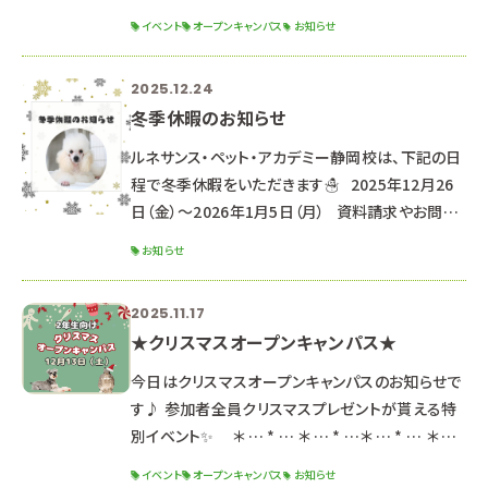
トです！
イベント
オープンキャンパス
お知らせ
୨୧┈┈┈┈┈┈┈┈┈┈┈┈┈┈┈┈┈┈┈┈
┈┈┈┈┈┈┈┈┈┈┈┈┈┈┈┈┈୨୧
2025.12.24
୨୧┈┈┈┈┈┈┈┈┈┈┈┈┈┈┈┈┈┈┈┈
冬季休暇のお知らせ
┈┈┈┈┈┈┈┈┈┈┈┈┈┈┈┈┈୨୧ ２０２
６年３月２１日（土）・２２日（日） ２日間の開催です
ルネサンス・ペット・アカデミー静岡校は、下記の日
🌟 ※２日間同じ内容のため、都合の良い方を選ん
程で冬季休暇をいただきます☃ 2025年12月26
で参加してね！ ☆時間☆
日（金）～2026年1月5日（月） 資料請求やお問い
合わせのお返事は、1月6日より順次対応させてい
お知らせ
ただきます。 （通常よりお時間をいただく可能性が
ございます。） なお、休暇期間中もHPや公式LINE
2025.11.17
よりオープンキャンパス予約は可能です♪
★クリスマスオープンキャンパス★
‐‐‐‐‐‐‐‐‐‐‐‐‐‐‐‐‐‐‐‐‐
‐‐‐‐‐‐‐‐‐‐‐‐‐‐‐‐‐‐‐‐‐
今日はクリスマスオープンキャンパスのお知らせで
‐‐‐‐‐‐‐‐ ★次回のオープンキャ
す♪ 参加者全員クリスマスプレゼントが貰える特
別イベント✨ ＊ … * … ＊ … * …＊ … * … ＊ …
* …＊ … * … ＊ … * … ＊ … １２月１３日（土） 午
イベント
オープンキャンパス
お知らせ