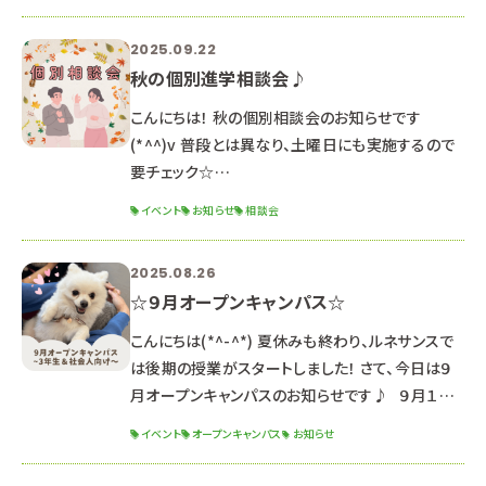
前の部：１０：００～１２：３０（受付９：４０～） 午後
の部：１４：００～１６：３０（受付１３：４０～） ２年
2025.09.22
生向けのオープンキャンパス！ クリスマス特別イベ
秋の個別進学相談会♪
ント開催予定🎀 毎年大人気のクリスマスイベント
です🎄 予約は絶賛受付中です
こんにちは！ 秋の個別相談会のお知らせです
(*^^)v 普段とは異なり、土曜日にも実施するので
要チェック☆
∵∴∵∴∵∴∵∴∵∴∵∴∵∴∵∴∵∴∵∴∵
イベント
お知らせ
相談会
∴∵∴∵∴∵∴∵∴∵∴ 〇日程〇 ・１１月１日
（土） ・１１月１５日（土） ※これ以外の日程を希望
2025.08.26
する方はご相談ください。 （平日に実施いたします）
☆９月オープンキャンパス☆
〇時間〇 ９：００～１８：００ →希望の開始時間を
教えてください！ 担当の先生とスケジュール調整を
こんにちは(*^-^*) 夏休みも終わり、ルネサンスで
して、お返事します。 〇内容〇 学科説明/入試説
は後期の授業がスタートしました！ さて、今日は９
明/校舎見学/質疑応答/保
月オープンキャンパスのお知らせです♪ ９月１３
日（土） １３：００～１６：３０ （１２：３０受付開始）
イベント
オープンキャンパス
お知らせ
２０２６年度生 最後のオープンキャンパス！ 推薦・
一般入試対策講座 開催！ 体験授業と入試対策講