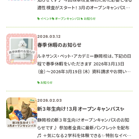
適性検査がスタート！ 3月のオープンキャンパスに
参加できなかった方もぜひご参加ください✨
イベント
オープンキャンパス
お知らせ
୨୧┈┈┈┈┈┈┈┈┈┈┈┈┈┈┈┈┈┈┈┈
┈┈┈┈┈┈┈┈┈┈┈┈┈┈┈┈┈୨୧ 2026
2026.03.12
年4月18日（土） ☆時間☆ １３：００～１６：３０ （１
春季休暇のお知らせ
２：３０受付開始） ☆場所☆ 専門学校ルネサンス・
ペット・アカデミー【静岡校】 静岡県静岡市駿河区
ルネサンス・ペット・アカデミー静岡校は、下記の日
東静岡2丁目5-15 ※駐車場はありませんので、公
程で春季休暇をいただきます 2026年3月13日
共交
（金）～2026年3月19日（木） 資料請求やお問い合
わせのお返事は、3月20日より順次対応させていた
お知らせ
だきます。 （通常よりお時間をいただく可能性がご
ざいます。） なお、休暇期間中もHPや公式LINEより
2026.02.03
オープンキャンパス予約は可能です♪
新３年生向け！３月オープンキャンパス✨
‐‐‐‐‐‐‐‐‐‐‐‐‐‐‐‐‐‐‐‐‐
‐‐‐‐‐‐‐‐‐‐‐‐‐‐‐‐‐‐‐‐‐
静岡校の新３年生向けオープンキャンパスのお知
‐‐‐‐‐‐‐‐ ★次回のオープンキャンパス日
らせです♪ 参加者全員に最新パンフレットを配布
程★ ☞ 2026年3月21日（土
♬ ＋気になる２学科を体験できる✨特別なイベン