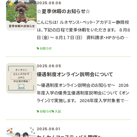
2025.08.06
座で、第１回推薦・一般入試に備えよう！◎ ▼動物
☆夏季休暇のお知らせ☆
看護師科 エコー検査を体験してみよう！＆リハビリ
テーション中級編 ▼ペットエステ
こんにちは！ ルネサンス・ペット・アカデミー静岡校
は、下記の日程で夏季休暇をいただきます。 ８月８
日（金）～ ８月１７日（日） 資料請求・HPからのお
問合せのお返事は、 ８月１８日以降順次対応して
お知らせ
いきますのでご了承ください。 （通常よりお時間が
かかる可能性があります） HPからのオープンキャ
2025.08.05
ンパス申し込み LINEでのお問合せ・オープンキャン
優遇制度オンライン説明会について
パス申し込み 返信が遅くなる可能性もあります
が、ご了承ください。 夏休み中の８月２３日(土)に、
～優遇制度オンライン説明会のお知らせ～ 2026
オー
年度入学の優秀生優遇制度説明会について 《オン
ライン》で実施します。 2026年度入学対象者で優
遇制度受験希望の方、 少しでも気になる方は是非
お知らせ
入試
お申し込みください。 ※高校２年生以下の方は来
年以降の説明会にご参加ください。 ■オンライン
2025.08.01
説明会内容■ 優秀生優遇制度（特待生・通学支援