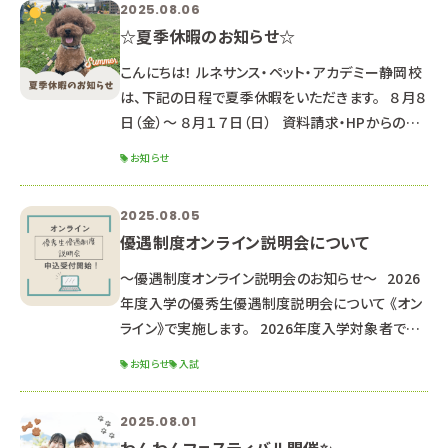
2025.08.06
座で、第１回推薦・一般入試に備えよう！◎ ▼動物
☆夏季休暇のお知らせ☆
看護師科 エコー検査を体験してみよう！＆リハビリ
テーション中級編 ▼ペットエステ
こんにちは！ ルネサンス・ペット・アカデミー静岡校
は、下記の日程で夏季休暇をいただきます。 ８月８
日（金）～ ８月１７日（日） 資料請求・HPからのお
問合せのお返事は、 ８月１８日以降順次対応して
お知らせ
いきますのでご了承ください。 （通常よりお時間が
かかる可能性があります） HPからのオープンキャ
2025.08.05
ンパス申し込み LINEでのお問合せ・オープンキャン
優遇制度オンライン説明会について
パス申し込み 返信が遅くなる可能性もあります
が、ご了承ください。 夏休み中の８月２３日(土)に、
～優遇制度オンライン説明会のお知らせ～ 2026
オー
年度入学の優秀生優遇制度説明会について 《オン
ライン》で実施します。 2026年度入学対象者で優
遇制度受験希望の方、 少しでも気になる方は是非
お知らせ
入試
お申し込みください。 ※高校２年生以下の方は来
年以降の説明会にご参加ください。 ■オンライン
2025.08.01
説明会内容■ 優秀生優遇制度（特待生・通学支援