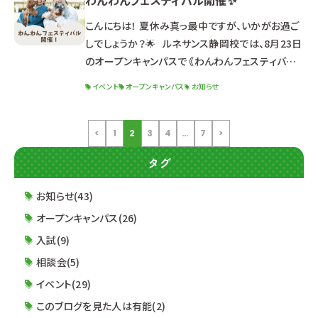
わんわんフェスティバル開催✨
生）について 出願資格・特典・試験日程 選考までの
流れ 求める人材像 面接試験について 筆記試験に
こんにちは！ 夏休み真っ最中ですが、いかがお過ご
ついて 小論文試験について &n
しでしょうか？🌟 ルネサンス静岡校では、8月23日
のオープンキャンパスで 《わんわんフェスティバル》
を開催いたします！！🎉 【詳細】 日程：2025年8月
イベント
オープンキャンパス
お知らせ
23日（土）13:00～16:30（受付12:30～） 体験学
科：ドッグ・ウェルネス科 【こんな方におすすめ！】
☑犬好きな高校生＆社会人の方 ☑進路検討中の
<
1
2
3
4
…
7
>
高校3年生＆社会人の方 ☑オープンキャンパスに参
タグ
加してみたい2年生 【
お知らせ(43)
オープンキャンパス(26)
入試(9)
相談会(5)
イベント(29)
このブログを見た人は有能(2)