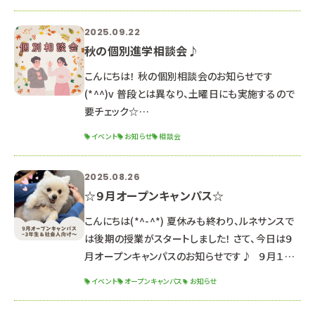
前の部：１０：００～１２：３０（受付９：４０～） 午後
の部：１４：００～１６：３０（受付１３：４０～） ２年
2025.09.22
生向けのオープンキャンパス！ クリスマス特別イベ
秋の個別進学相談会♪
ント開催予定🎀 毎年大人気のクリスマスイベント
です🎄 予約は絶賛受付中です
こんにちは！ 秋の個別相談会のお知らせです
(*^^)v 普段とは異なり、土曜日にも実施するので
要チェック☆
∵∴∵∴∵∴∵∴∵∴∵∴∵∴∵∴∵∴∵∴∵
イベント
お知らせ
相談会
∴∵∴∵∴∵∴∵∴∵∴ 〇日程〇 ・１１月１日
（土） ・１１月１５日（土） ※これ以外の日程を希望
2025.08.26
する方はご相談ください。 （平日に実施いたします）
☆９月オープンキャンパス☆
〇時間〇 ９：００～１８：００ →希望の開始時間を
教えてください！ 担当の先生とスケジュール調整を
こんにちは(*^-^*) 夏休みも終わり、ルネサンスで
して、お返事します。 〇内容〇 学科説明/入試説
は後期の授業がスタートしました！ さて、今日は９
明/校舎見学/質疑応答/保
月オープンキャンパスのお知らせです♪ ９月１３
日（土） １３：００～１６：３０ （１２：３０受付開始）
イベント
オープンキャンパス
お知らせ
２０２６年度生 最後のオープンキャンパス！ 推薦・
一般入試対策講座 開催！ 体験授業と入試対策講