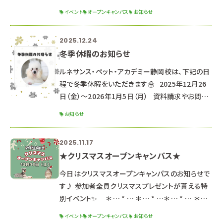
トです！
イベント
オープンキャンパス
お知らせ
୨୧┈┈┈┈┈┈┈┈┈┈┈┈┈┈┈┈┈┈┈┈
┈┈┈┈┈┈┈┈┈┈┈┈┈┈┈┈┈୨୧
2025.12.24
୨୧┈┈┈┈┈┈┈┈┈┈┈┈┈┈┈┈┈┈┈┈
冬季休暇のお知らせ
┈┈┈┈┈┈┈┈┈┈┈┈┈┈┈┈┈୨୧ ２０２
６年３月２１日（土）・２２日（日） ２日間の開催です
ルネサンス・ペット・アカデミー静岡校は、下記の日
🌟 ※２日間同じ内容のため、都合の良い方を選ん
程で冬季休暇をいただきます☃ 2025年12月26
で参加してね！ ☆時間☆
日（金）～2026年1月5日（月） 資料請求やお問い
合わせのお返事は、1月6日より順次対応させてい
お知らせ
ただきます。 （通常よりお時間をいただく可能性が
ございます。） なお、休暇期間中もHPや公式LINE
2025.11.17
よりオープンキャンパス予約は可能です♪
★クリスマスオープンキャンパス★
‐‐‐‐‐‐‐‐‐‐‐‐‐‐‐‐‐‐‐‐‐
‐‐‐‐‐‐‐‐‐‐‐‐‐‐‐‐‐‐‐‐‐
今日はクリスマスオープンキャンパスのお知らせで
‐‐‐‐‐‐‐‐ ★次回のオープンキャ
す♪ 参加者全員クリスマスプレゼントが貰える特
別イベント✨ ＊ … * … ＊ … * …＊ … * … ＊ …
* …＊ … * … ＊ … * … ＊ … １２月１３日（土） 午
イベント
オープンキャンパス
お知らせ