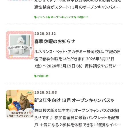
適性検査がスタート！ 3月のオープンキャンパスに
参加できなかった方もぜひご参加ください✨
イベント
オープンキャンパス
お知らせ
୨୧┈┈┈┈┈┈┈┈┈┈┈┈┈┈┈┈┈┈┈┈
┈┈┈┈┈┈┈┈┈┈┈┈┈┈┈┈┈୨୧ 2026
2026.03.12
年4月18日（土） ☆時間☆ １３：００～１６：３０ （１
春季休暇のお知らせ
２：３０受付開始） ☆場所☆ 専門学校ルネサンス・
ペット・アカデミー【静岡校】 静岡県静岡市駿河区
ルネサンス・ペット・アカデミー静岡校は、下記の日
東静岡2丁目5-15 ※駐車場はありませんので、公
程で春季休暇をいただきます 2026年3月13日
共交
（金）～2026年3月19日（木） 資料請求やお問い合
わせのお返事は、3月20日より順次対応させていた
お知らせ
だきます。 （通常よりお時間をいただく可能性がご
ざいます。） なお、休暇期間中もHPや公式LINEより
2026.02.03
オープンキャンパス予約は可能です♪
新３年生向け！３月オープンキャンパス✨
‐‐‐‐‐‐‐‐‐‐‐‐‐‐‐‐‐‐‐‐‐
‐‐‐‐‐‐‐‐‐‐‐‐‐‐‐‐‐‐‐‐‐
静岡校の新３年生向けオープンキャンパスのお知
‐‐‐‐‐‐‐‐ ★次回のオープンキャンパス日
らせです♪ 参加者全員に最新パンフレットを配布
程★ ☞ 2026年3月21日（土
♬ ＋気になる２学科を体験できる✨特別なイベン