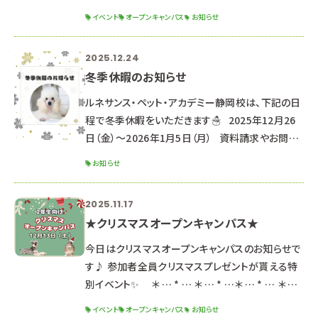
トです！
イベント
オープンキャンパス
お知らせ
୨୧┈┈┈┈┈┈┈┈┈┈┈┈┈┈┈┈┈┈┈┈
┈┈┈┈┈┈┈┈┈┈┈┈┈┈┈┈┈୨୧
2025.12.24
୨୧┈┈┈┈┈┈┈┈┈┈┈┈┈┈┈┈┈┈┈┈
冬季休暇のお知らせ
┈┈┈┈┈┈┈┈┈┈┈┈┈┈┈┈┈୨୧ ２０２
６年３月２１日（土）・２２日（日） ２日間の開催です
ルネサンス・ペット・アカデミー静岡校は、下記の日
🌟 ※２日間同じ内容のため、都合の良い方を選ん
程で冬季休暇をいただきます☃ 2025年12月26
で参加してね！ ☆時間☆
日（金）～2026年1月5日（月） 資料請求やお問い
合わせのお返事は、1月6日より順次対応させてい
お知らせ
ただきます。 （通常よりお時間をいただく可能性が
ございます。） なお、休暇期間中もHPや公式LINE
2025.11.17
よりオープンキャンパス予約は可能です♪
★クリスマスオープンキャンパス★
‐‐‐‐‐‐‐‐‐‐‐‐‐‐‐‐‐‐‐‐‐
‐‐‐‐‐‐‐‐‐‐‐‐‐‐‐‐‐‐‐‐‐
今日はクリスマスオープンキャンパスのお知らせで
‐‐‐‐‐‐‐‐ ★次回のオープンキャ
す♪ 参加者全員クリスマスプレゼントが貰える特
別イベント✨ ＊ … * … ＊ … * …＊ … * … ＊ …
* …＊ … * … ＊ … * … ＊ … １２月１３日（土） 午
イベント
オープンキャンパス
お知らせ