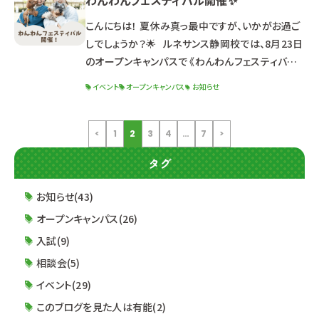
わんわんフェスティバル開催✨
生）について 出願資格・特典・試験日程 選考までの
流れ 求める人材像 面接試験について 筆記試験に
こんにちは！ 夏休み真っ最中ですが、いかがお過ご
ついて 小論文試験について &n
しでしょうか？🌟 ルネサンス静岡校では、8月23日
のオープンキャンパスで 《わんわんフェスティバル》
を開催いたします！！🎉 【詳細】 日程：2025年8月
イベント
オープンキャンパス
お知らせ
23日（土）13:00～16:30（受付12:30～） 体験学
科：ドッグ・ウェルネス科 【こんな方におすすめ！】
☑犬好きな高校生＆社会人の方 ☑進路検討中の
<
1
2
3
4
…
7
>
高校3年生＆社会人の方 ☑オープンキャンパスに参
タグ
加してみたい2年生 【
お知らせ(43)
オープンキャンパス(26)
入試(9)
相談会(5)
イベント(29)
このブログを見た人は有能(2)