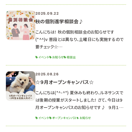
前の部：１０：００～１２：３０（受付９：４０～） 午後
の部：１４：００～１６：３０（受付１３：４０～） ２年
2025.09.22
生向けのオープンキャンパス！ クリスマス特別イベ
秋の個別進学相談会♪
ント開催予定🎀 毎年大人気のクリスマスイベント
です🎄 予約は絶賛受付中です
こんにちは！ 秋の個別相談会のお知らせです
(*^^)v 普段とは異なり、土曜日にも実施するので
要チェック☆
∵∴∵∴∵∴∵∴∵∴∵∴∵∴∵∴∵∴∵∴∵
イベント
お知らせ
相談会
∴∵∴∵∴∵∴∵∴∵∴ 〇日程〇 ・１１月１日
（土） ・１１月１５日（土） ※これ以外の日程を希望
2025.08.26
する方はご相談ください。 （平日に実施いたします）
☆９月オープンキャンパス☆
〇時間〇 ９：００～１８：００ →希望の開始時間を
教えてください！ 担当の先生とスケジュール調整を
こんにちは(*^-^*) 夏休みも終わり、ルネサンスで
して、お返事します。 〇内容〇 学科説明/入試説
は後期の授業がスタートしました！ さて、今日は９
明/校舎見学/質疑応答/保
月オープンキャンパスのお知らせです♪ ９月１３
日（土） １３：００～１６：３０ （１２：３０受付開始）
イベント
オープンキャンパス
お知らせ
２０２６年度生 最後のオープンキャンパス！ 推薦・
一般入試対策講座 開催！ 体験授業と入試対策講