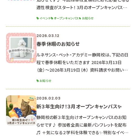
適性検査がスタート！ 3月のオープンキャンパスに
参加できなかった方もぜひご参加ください✨
イベント
オープンキャンパス
お知らせ
୨୧┈┈┈┈┈┈┈┈┈┈┈┈┈┈┈┈┈┈┈┈
┈┈┈┈┈┈┈┈┈┈┈┈┈┈┈┈┈୨୧ 2026
2026.03.12
年4月18日（土） ☆時間☆ １３：００～１６：３０ （１
春季休暇のお知らせ
２：３０受付開始） ☆場所☆ 専門学校ルネサンス・
ペット・アカデミー【静岡校】 静岡県静岡市駿河区
ルネサンス・ペット・アカデミー静岡校は、下記の日
東静岡2丁目5-15 ※駐車場はありませんので、公
程で春季休暇をいただきます 2026年3月13日
共交
（金）～2026年3月19日（木） 資料請求やお問い合
わせのお返事は、3月20日より順次対応させていた
お知らせ
だきます。 （通常よりお時間をいただく可能性がご
ざいます。） なお、休暇期間中もHPや公式LINEより
2026.02.03
オープンキャンパス予約は可能です♪
新３年生向け！３月オープンキャンパス✨
‐‐‐‐‐‐‐‐‐‐‐‐‐‐‐‐‐‐‐‐‐
‐‐‐‐‐‐‐‐‐‐‐‐‐‐‐‐‐‐‐‐‐
静岡校の新３年生向けオープンキャンパスのお知
‐‐‐‐‐‐‐‐ ★次回のオープンキャンパス日
らせです♪ 参加者全員に最新パンフレットを配布
程★ ☞ 2026年3月21日（土
♬ ＋気になる２学科を体験できる✨特別なイベン