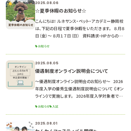
2025.08.06
座で、第１回推薦・一般入試に備えよう！◎ ▼動物
☆夏季休暇のお知らせ☆
看護師科 エコー検査を体験してみよう！＆リハビリ
テーション中級編 ▼ペットエステ
こんにちは！ ルネサンス・ペット・アカデミー静岡校
は、下記の日程で夏季休暇をいただきます。 ８月８
日（金）～ ８月１７日（日） 資料請求・HPからのお
問合せのお返事は、 ８月１８日以降順次対応して
お知らせ
いきますのでご了承ください。 （通常よりお時間が
かかる可能性があります） HPからのオープンキャ
2025.08.05
ンパス申し込み LINEでのお問合せ・オープンキャン
優遇制度オンライン説明会について
パス申し込み 返信が遅くなる可能性もあります
が、ご了承ください。 夏休み中の８月２３日(土)に、
～優遇制度オンライン説明会のお知らせ～ 2026
オー
年度入学の優秀生優遇制度説明会について 《オン
ライン》で実施します。 2026年度入学対象者で優
遇制度受験希望の方、 少しでも気になる方は是非
お知らせ
入試
お申し込みください。 ※高校２年生以下の方は来
年以降の説明会にご参加ください。 ■オンライン
2025.08.01
説明会内容■ 優秀生優遇制度（特待生・通学支援