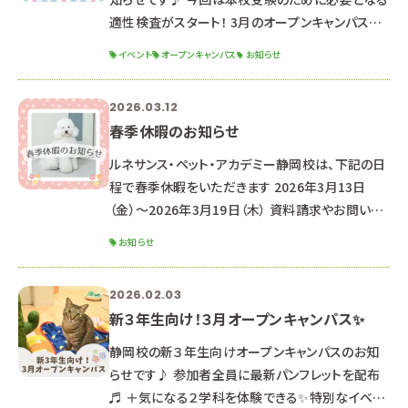
適性検査がスタート！ 3月のオープンキャンパスに
参加できなかった方もぜひご参加ください✨
イベント
オープンキャンパス
お知らせ
୨୧┈┈┈┈┈┈┈┈┈┈┈┈┈┈┈┈┈┈┈┈
┈┈┈┈┈┈┈┈┈┈┈┈┈┈┈┈┈୨୧ 2026
2026.03.12
年4月18日（土） ☆時間☆ １３：００～１６：３０ （１
春季休暇のお知らせ
２：３０受付開始） ☆場所☆ 専門学校ルネサンス・
ペット・アカデミー【静岡校】 静岡県静岡市駿河区
ルネサンス・ペット・アカデミー静岡校は、下記の日
東静岡2丁目5-15 ※駐車場はありませんので、公
程で春季休暇をいただきます 2026年3月13日
共交
（金）～2026年3月19日（木） 資料請求やお問い合
わせのお返事は、3月20日より順次対応させていた
お知らせ
だきます。 （通常よりお時間をいただく可能性がご
ざいます。） なお、休暇期間中もHPや公式LINEより
2026.02.03
オープンキャンパス予約は可能です♪
新３年生向け！３月オープンキャンパス✨
‐‐‐‐‐‐‐‐‐‐‐‐‐‐‐‐‐‐‐‐‐
‐‐‐‐‐‐‐‐‐‐‐‐‐‐‐‐‐‐‐‐‐
静岡校の新３年生向けオープンキャンパスのお知
‐‐‐‐‐‐‐‐ ★次回のオープンキャンパス日
らせです♪ 参加者全員に最新パンフレットを配布
程★ ☞ 2026年3月21日（土
♬ ＋気になる２学科を体験できる✨特別なイベン