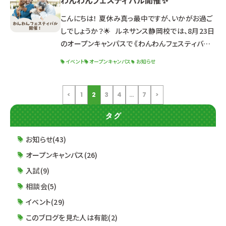
わんわんフェスティバル開催✨
生）について 出願資格・特典・試験日程 選考までの
流れ 求める人材像 面接試験について 筆記試験に
こんにちは！ 夏休み真っ最中ですが、いかがお過ご
ついて 小論文試験について &n
しでしょうか？🌟 ルネサンス静岡校では、8月23日
のオープンキャンパスで 《わんわんフェスティバル》
を開催いたします！！🎉 【詳細】 日程：2025年8月
イベント
オープンキャンパス
お知らせ
23日（土）13:00～16:30（受付12:30～） 体験学
科：ドッグ・ウェルネス科 【こんな方におすすめ！】
☑犬好きな高校生＆社会人の方 ☑進路検討中の
<
1
2
3
4
…
7
>
高校3年生＆社会人の方 ☑オープンキャンパスに参
タグ
加してみたい2年生 【
お知らせ(43)
オープンキャンパス(26)
入試(9)
相談会(5)
イベント(29)
このブログを見た人は有能(2)