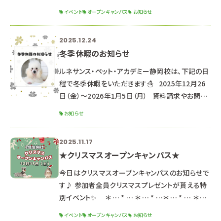
トです！
イベント
オープンキャンパス
お知らせ
୨୧┈┈┈┈┈┈┈┈┈┈┈┈┈┈┈┈┈┈┈┈
┈┈┈┈┈┈┈┈┈┈┈┈┈┈┈┈┈୨୧
2025.12.24
୨୧┈┈┈┈┈┈┈┈┈┈┈┈┈┈┈┈┈┈┈┈
冬季休暇のお知らせ
┈┈┈┈┈┈┈┈┈┈┈┈┈┈┈┈┈୨୧ ２０２
６年３月２１日（土）・２２日（日） ２日間の開催です
ルネサンス・ペット・アカデミー静岡校は、下記の日
🌟 ※２日間同じ内容のため、都合の良い方を選ん
程で冬季休暇をいただきます☃ 2025年12月26
で参加してね！ ☆時間☆
日（金）～2026年1月5日（月） 資料請求やお問い
合わせのお返事は、1月6日より順次対応させてい
お知らせ
ただきます。 （通常よりお時間をいただく可能性が
ございます。） なお、休暇期間中もHPや公式LINE
2025.11.17
よりオープンキャンパス予約は可能です♪
★クリスマスオープンキャンパス★
‐‐‐‐‐‐‐‐‐‐‐‐‐‐‐‐‐‐‐‐‐
‐‐‐‐‐‐‐‐‐‐‐‐‐‐‐‐‐‐‐‐‐
今日はクリスマスオープンキャンパスのお知らせで
‐‐‐‐‐‐‐‐ ★次回のオープンキャ
す♪ 参加者全員クリスマスプレゼントが貰える特
別イベント✨ ＊ … * … ＊ … * …＊ … * … ＊ …
* …＊ … * … ＊ … * … ＊ … １２月１３日（土） 午
イベント
オープンキャンパス
お知らせ