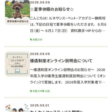
2025.08.06
座で、第１回推薦・一般入試に備えよう！◎ ▼動物
☆夏季休暇のお知らせ☆
看護師科 エコー検査を体験してみよう！＆リハビリ
テーション中級編 ▼ペットエステ
こんにちは！ ルネサンス・ペット・アカデミー静岡校
は、下記の日程で夏季休暇をいただきます。 ８月８
日（金）～ ８月１７日（日） 資料請求・HPからのお
問合せのお返事は、 ８月１８日以降順次対応して
お知らせ
いきますのでご了承ください。 （通常よりお時間が
かかる可能性があります） HPからのオープンキャ
2025.08.05
ンパス申し込み LINEでのお問合せ・オープンキャン
優遇制度オンライン説明会について
パス申し込み 返信が遅くなる可能性もあります
が、ご了承ください。 夏休み中の８月２３日(土)に、
～優遇制度オンライン説明会のお知らせ～ 2026
オー
年度入学の優秀生優遇制度説明会について 《オン
ライン》で実施します。 2026年度入学対象者で優
遇制度受験希望の方、 少しでも気になる方は是非
お知らせ
入試
お申し込みください。 ※高校２年生以下の方は来
年以降の説明会にご参加ください。 ■オンライン
2025.08.01
説明会内容■ 優秀生優遇制度（特待生・通学支援