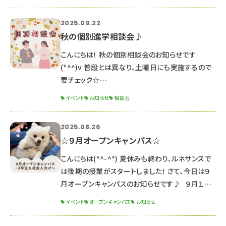
前の部：１０：００～１２：３０（受付９：４０～） 午後
の部：１４：００～１６：３０（受付１３：４０～） ２年
2025.09.22
生向けのオープンキャンパス！ クリスマス特別イベ
秋の個別進学相談会♪
ント開催予定🎀 毎年大人気のクリスマスイベント
です🎄 予約は絶賛受付中です
こんにちは！ 秋の個別相談会のお知らせです
(*^^)v 普段とは異なり、土曜日にも実施するので
要チェック☆
∵∴∵∴∵∴∵∴∵∴∵∴∵∴∵∴∵∴∵∴∵
イベント
お知らせ
相談会
∴∵∴∵∴∵∴∵∴∵∴ 〇日程〇 ・１１月１日
（土） ・１１月１５日（土） ※これ以外の日程を希望
2025.08.26
する方はご相談ください。 （平日に実施いたします）
☆９月オープンキャンパス☆
〇時間〇 ９：００～１８：００ →希望の開始時間を
教えてください！ 担当の先生とスケジュール調整を
こんにちは(*^-^*) 夏休みも終わり、ルネサンスで
して、お返事します。 〇内容〇 学科説明/入試説
は後期の授業がスタートしました！ さて、今日は９
明/校舎見学/質疑応答/保
月オープンキャンパスのお知らせです♪ ９月１３
日（土） １３：００～１６：３０ （１２：３０受付開始）
イベント
オープンキャンパス
お知らせ
２０２６年度生 最後のオープンキャンパス！ 推薦・
一般入試対策講座 開催！ 体験授業と入試対策講