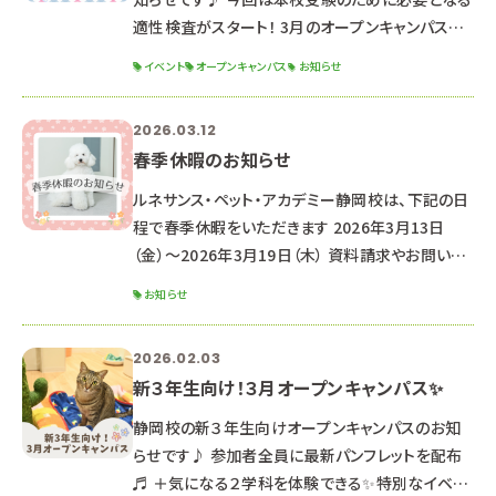
適性検査がスタート！ 3月のオープンキャンパスに
参加できなかった方もぜひご参加ください✨
イベント
オープンキャンパス
お知らせ
୨୧┈┈┈┈┈┈┈┈┈┈┈┈┈┈┈┈┈┈┈┈
┈┈┈┈┈┈┈┈┈┈┈┈┈┈┈┈┈୨୧ 2026
2026.03.12
年4月18日（土） ☆時間☆ １３：００～１６：３０ （１
春季休暇のお知らせ
２：３０受付開始） ☆場所☆ 専門学校ルネサンス・
ペット・アカデミー【静岡校】 静岡県静岡市駿河区
ルネサンス・ペット・アカデミー静岡校は、下記の日
東静岡2丁目5-15 ※駐車場はありませんので、公
程で春季休暇をいただきます 2026年3月13日
共交
（金）～2026年3月19日（木） 資料請求やお問い合
わせのお返事は、3月20日より順次対応させていた
お知らせ
だきます。 （通常よりお時間をいただく可能性がご
ざいます。） なお、休暇期間中もHPや公式LINEより
2026.02.03
オープンキャンパス予約は可能です♪
新３年生向け！３月オープンキャンパス✨
‐‐‐‐‐‐‐‐‐‐‐‐‐‐‐‐‐‐‐‐‐
‐‐‐‐‐‐‐‐‐‐‐‐‐‐‐‐‐‐‐‐‐
静岡校の新３年生向けオープンキャンパスのお知
‐‐‐‐‐‐‐‐ ★次回のオープンキャンパス日
らせです♪ 参加者全員に最新パンフレットを配布
程★ ☞ 2026年3月21日（土
♬ ＋気になる２学科を体験できる✨特別なイベン