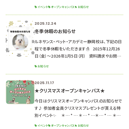
トです！
イベント
オープンキャンパス
お知らせ
୨୧┈┈┈┈┈┈┈┈┈┈┈┈┈┈┈┈┈┈┈┈
┈┈┈┈┈┈┈┈┈┈┈┈┈┈┈┈┈୨୧
2025.12.24
୨୧┈┈┈┈┈┈┈┈┈┈┈┈┈┈┈┈┈┈┈┈
冬季休暇のお知らせ
┈┈┈┈┈┈┈┈┈┈┈┈┈┈┈┈┈୨୧ ２０２
６年３月２１日（土）・２２日（日） ２日間の開催です
ルネサンス・ペット・アカデミー静岡校は、下記の日
🌟 ※２日間同じ内容のため、都合の良い方を選ん
程で冬季休暇をいただきます☃ 2025年12月26
で参加してね！ ☆時間☆
日（金）～2026年1月5日（月） 資料請求やお問い
合わせのお返事は、1月6日より順次対応させてい
お知らせ
ただきます。 （通常よりお時間をいただく可能性が
ございます。） なお、休暇期間中もHPや公式LINE
2025.11.17
よりオープンキャンパス予約は可能です♪
★クリスマスオープンキャンパス★
‐‐‐‐‐‐‐‐‐‐‐‐‐‐‐‐‐‐‐‐‐
‐‐‐‐‐‐‐‐‐‐‐‐‐‐‐‐‐‐‐‐‐
今日はクリスマスオープンキャンパスのお知らせで
‐‐‐‐‐‐‐‐ ★次回のオープンキャ
す♪ 参加者全員クリスマスプレゼントが貰える特
別イベント✨ ＊ … * … ＊ … * …＊ … * … ＊ …
* …＊ … * … ＊ … * … ＊ … １２月１３日（土） 午
イベント
オープンキャンパス
お知らせ