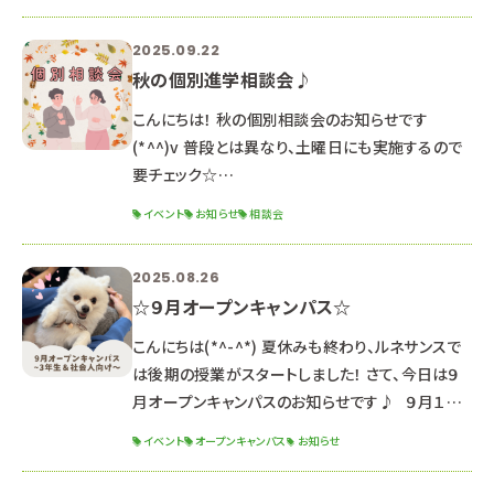
前の部：１０：００～１２：３０（受付９：４０～） 午後
の部：１４：００～１６：３０（受付１３：４０～） ２年
2025.09.22
生向けのオープンキャンパス！ クリスマス特別イベ
秋の個別進学相談会♪
ント開催予定🎀 毎年大人気のクリスマスイベント
です🎄 予約は絶賛受付中です
こんにちは！ 秋の個別相談会のお知らせです
(*^^)v 普段とは異なり、土曜日にも実施するので
要チェック☆
∵∴∵∴∵∴∵∴∵∴∵∴∵∴∵∴∵∴∵∴∵
イベント
お知らせ
相談会
∴∵∴∵∴∵∴∵∴∵∴ 〇日程〇 ・１１月１日
（土） ・１１月１５日（土） ※これ以外の日程を希望
2025.08.26
する方はご相談ください。 （平日に実施いたします）
☆９月オープンキャンパス☆
〇時間〇 ９：００～１８：００ →希望の開始時間を
教えてください！ 担当の先生とスケジュール調整を
こんにちは(*^-^*) 夏休みも終わり、ルネサンスで
して、お返事します。 〇内容〇 学科説明/入試説
は後期の授業がスタートしました！ さて、今日は９
明/校舎見学/質疑応答/保
月オープンキャンパスのお知らせです♪ ９月１３
日（土） １３：００～１６：３０ （１２：３０受付開始）
イベント
オープンキャンパス
お知らせ
２０２６年度生 最後のオープンキャンパス！ 推薦・
一般入試対策講座 開催！ 体験授業と入試対策講