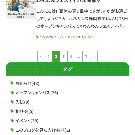
わんわんフェスティバル開催✨
生）について 出願資格・特典・試験日程 選考までの
流れ 求める人材像 面接試験について 筆記試験に
こんにちは！ 夏休み真っ最中ですが、いかがお過ご
ついて 小論文試験について &n
しでしょうか？🌟 ルネサンス静岡校では、8月23日
のオープンキャンパスで 《わんわんフェスティバル》
を開催いたします！！🎉 【詳細】 日程：2025年8月
イベント
オープンキャンパス
お知らせ
23日（土）13:00～16:30（受付12:30～） 体験学
科：ドッグ・ウェルネス科 【こんな方におすすめ！】
☑犬好きな高校生＆社会人の方 ☑進路検討中の
<
1
2
3
4
…
7
>
高校3年生＆社会人の方 ☑オープンキャンパスに参
タグ
加してみたい2年生 【
お知らせ(43)
オープンキャンパス(26)
入試(9)
相談会(5)
イベント(29)
このブログを見た人は有能(2)