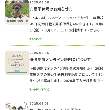
2025.08.06
座で、第１回推薦・一般入試に備えよう！◎ ▼動物
☆夏季休暇のお知らせ☆
看護師科 エコー検査を体験してみよう！＆リハビリ
テーション中級編 ▼ペットエステ
こんにちは！ ルネサンス・ペット・アカデミー静岡校
は、下記の日程で夏季休暇をいただきます。 ８月８
日（金）～ ８月１７日（日） 資料請求・HPからのお
問合せのお返事は、 ８月１８日以降順次対応して
お知らせ
いきますのでご了承ください。 （通常よりお時間が
かかる可能性があります） HPからのオープンキャ
2025.08.05
ンパス申し込み LINEでのお問合せ・オープンキャン
優遇制度オンライン説明会について
パス申し込み 返信が遅くなる可能性もあります
が、ご了承ください。 夏休み中の８月２３日(土)に、
～優遇制度オンライン説明会のお知らせ～ 2026
オー
年度入学の優秀生優遇制度説明会について 《オン
ライン》で実施します。 2026年度入学対象者で優
遇制度受験希望の方、 少しでも気になる方は是非
お知らせ
入試
お申し込みください。 ※高校２年生以下の方は来
年以降の説明会にご参加ください。 ■オンライン
2025.08.01
説明会内容■ 優秀生優遇制度（特待生・通学支援