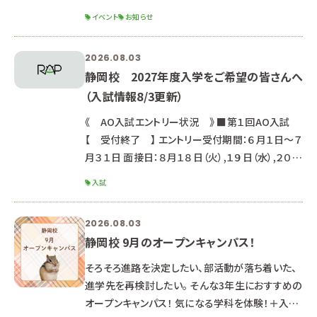
に、カラーリングや装飾まで行い、自分だけの作品
イベント
お知らせ
を作ることができます！ 初めての方でも安心して参
加できる内容です トリマーのお仕事を体験しなが
2026.08.03
ら、学校の雰囲気や先輩との交流も楽しめる特別
静岡校 2027年度入学をご希望の皆さんへ
な講座です♪ わんちゃんとのふれあいタイムもご
（入試情報8/3更新）
用意しています 先日のオープンキャンパスで募集
を開始しましたが、ご好評につき、募集枠を拡大し
《 AO入試エントリー状況 》 ■第１回AO入試
ました！ たくさんの反響をいただきあ
【 受付終了 】 エントリー受付期間：６月１日～７
月３１日 面接日：８月１８日（火）,１９日（水）,２０日
（木） 【第１回AO入試にエントリーされた皆さん】
入試
インターネット出願マイページのメッセージに受験
日・集合時間・注意事項をお送りしています。 必ず
2026.08.03
確認をお願いします。 ■第２回AO入試 【 受付
静岡校 9月のオープンキャンパス！
中 】 ※一部学科はAO入試エントリーを締め切っ
ています。 エントリー受付期間：８月１日～８月３１
そろそろ進路を決定したい、部活動が落ち着いた、
日 面接日：９月５日（土
進学先を再検討したい。 そんな3年生におすすめの
オープンキャンパス！ 気になる学科を体験！＋入試