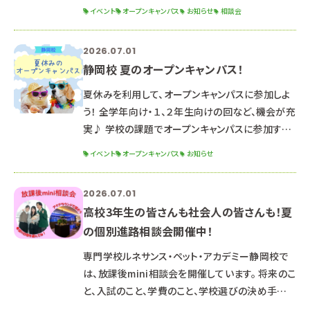
説明会で疑問もスッキリ♪ ９月１２日（土） １３：０
イベント
オープンキャンパス
お知らせ
相談会
０～１６：３０（１２：３０受付開始） ☆スケジュール
☆ 受付 学科説明 体験授業/保護者説明会 学校説
2026.07.01
明・入試説明会 アンケート 適性検査（対象者のみ）
静岡校 夏のオープンキャンパス！
終了 ☆申込方法☆ こちらのフォームに入力 or
LINEや電話でもOKです☆ ▶申込フォームはこち
夏休みを利用して、オープンキャンパスに参加しよ
ら ▶公式LINEお友達
う！ 全学年向け・１、２年生向けの回など、機会が充
実♪ 学校の課題でオープンキャンパスに参加する
ことになっている方も大歓迎ですʕ·ᴥ·ʔ 【３年生
イベント
オープンキャンパス
お知らせ
向け】・✧・✧・✧・✧・✧・✧・ ７月１１日（土） １３：０
０～１６：３０（１２：３０～受付開始） 【１、２年生向
2026.07.01
け】✧♡✧♡✧♡✧♡✧♡ ７月２５日（土） ７月２６
高校3年生の皆さんも社会人の皆さんも！夏
日（日） １３：００～１６：３０（１２：３０～受付開始）
の個別進路相談会開催中！
【全学年におすすめ】★＊＊★＊＊★＊＊ ８
専門学校ルネサンス・ペット・アカデミー静岡校で
は、放課後mini相談会を開催しています。 将来のこ
と、入試のこと、学費のこと、学校選びの決め手な
ど、気になることや不安に思うことは個別に何でも