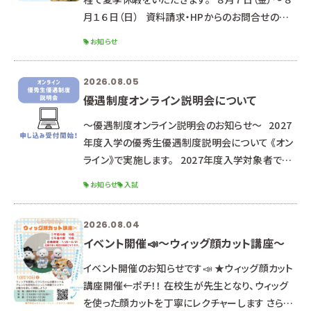
月１６日（日） 資料請求・HPからのお問合せのお
返事は、 ８月１７日以降順次対応していきますので
お知らせ
ご了承ください。 （通常よりお時間がかかる可能性
があります） LINEでのお問合せ・オープンキャンパ
2026.08.05
ス申し込み 返信が遅くなる可能性もありますが、
優遇制度オンライン説明会について
ご了承ください。 夏休み中の８月２２日(土)に、
オープンキャンパスを開催します。 学校の動物たち
～優遇制度オンライン説明会のお知らせ～ 2027
も皆さんに会えることを
年度入学の優秀生優遇制度説明会について 《オン
ライン》で実施します。 2027年度入学対象者で優
遇制度受験希望の方、 少しでも気になる方は是非
お知らせ
入試
お申し込みください。 ※高校２年生以下の方は来
年以降の説明会にご参加ください。 ■オンライン
2026.08.04
説明会内容■ 優秀生優遇制度（特待生・通学支援
イベント開催📣～ウィッグ顔カット講座～
生）について 出願資格・特典・試験日程 選考までの
流れ 求める人材像 面接試験について 筆記試験に
イベント開催のお知らせです📣 ★ウィッグ顔カット
ついて 小論文試験について &n
講座開催←ポチ！！ 在校生が先生となり、ウィッグ
を使った顔カットを丁寧にレクチャーします さら