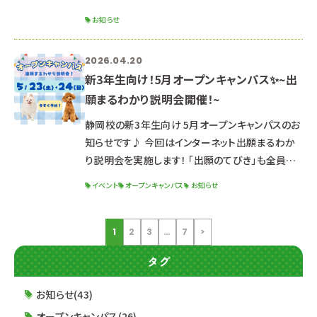
た。 ショーの様子やインタビューがテレビで放映さ
お知らせ
れました。テレビ静岡さまのWEBサイトでご覧いた
だけます。 卒業生の活躍をぜひご覧ください。
2026.04.20
↓↓ 紹介記事はこちらをクリック ↓↓ テレビ静岡
新3年生向け！5月オープンキャンパス✨~出
さまWEBサイト
願まるわかり説明会開催！~
静岡校の新3年生向け 5月オープンキャンパスのお
知らせです♪ 今回はインターネット出願まるわか
り説明会を実施します！ 「出願のてびき」も全員に
配布！ 受験希望の方も、もちろん検討中・未定の方
イベント
オープンキャンパス
お知らせ
も大歓迎です♪ お席が埋まりやすいため、早めの
ご予約がおススメです(^^） ご予約はこのホーム
ページ、公式LINE、またはお電話でも可能✨
1
2
3
…
7
>
୨୧┈┈┈┈┈┈┈┈┈┈┈┈┈┈┈┈┈┈┈┈
タグ
┈┈┈┈┈┈┈┈┈┈┈┈┈┈┈┈┈୨୧ 2026
年5月23日（土）/24日（日） ☆時間☆ １３：
お知らせ(43)
オープンキャンパス(26)