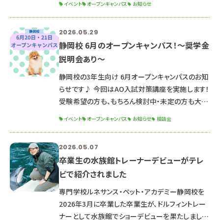
イベント
オープンキャンパス
お知らせ
聞いてみよう！ 来校型もオンラインもどちらも対応
可能です。 高校生の皆さんは放課後、社会人の皆さ
2026.05.29
んは仕事終わりでご都合のいい日程を調整します。
静岡校 6月のオープンキャンパス！～奨学金
ご希望の開催日時をお知らせください。日時を調整
説明会あり～
してこちらからご連絡させていただきます。 下記
フォーム、または公式LINEよりご予約ください。
静岡校の3年生向け 6月オープンキャンパスのお知
↓↓↓ 放
らせです♪ 今回はAO入試対策講座を実施します！
受験希望の方も、もちろん検討中・未定の方も大歓
迎°˖✧ お席が埋まりやすいため、早めのご予約がお
イベント
オープンキャンパス
お知らせ
相談会
ススメです(^^） ご予約はこのホームページ、公式
LINE、またはお電話でも可能✨ さらに、学費や奨
2026.05.07
学金に関するお問い合わせを多数いただいていま
卒業生の水族館トレーナーデビューがテレ
すので 開始前の時間に「奨学金説明会」を行いま
ビで紹介されました
す。 奨学金はよくわからない...その気持ちに奨学金
兼 就職 担当の先生が 就職まで見据えてお答えし
専門学校ルネサンス・ペット・アカデミー静岡校を
2026年3月に卒業した卒業生が、ドルフィントレー
ナーとして水族館でショーデビューを果たしまし