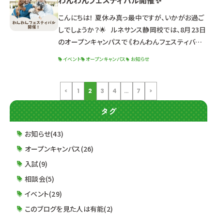
わんわんフェスティバル開催✨
生）について 出願資格・特典・試験日程 選考までの
流れ 求める人材像 面接試験について 筆記試験に
こんにちは！ 夏休み真っ最中ですが、いかがお過ご
ついて 小論文試験について &n
しでしょうか？🌟 ルネサンス静岡校では、8月23日
のオープンキャンパスで 《わんわんフェスティバル》
を開催いたします！！🎉 【詳細】 日程：2025年8月
イベント
オープンキャンパス
お知らせ
23日（土）13:00～16:30（受付12:30～） 体験学
科：ドッグ・ウェルネス科 【こんな方におすすめ！】
☑犬好きな高校生＆社会人の方 ☑進路検討中の
<
1
2
3
4
…
7
>
高校3年生＆社会人の方 ☑オープンキャンパスに参
タグ
加してみたい2年生 【
お知らせ(43)
オープンキャンパス(26)
入試(9)
相談会(5)
イベント(29)
このブログを見た人は有能(2)