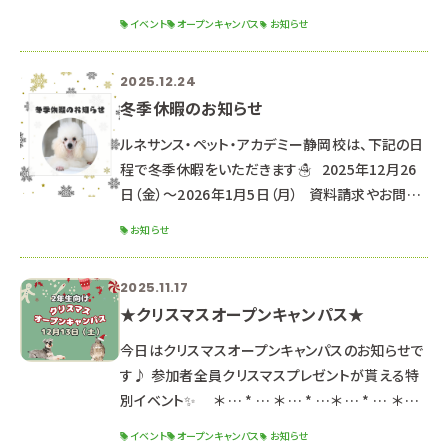
トです！
イベント
オープンキャンパス
お知らせ
୨୧┈┈┈┈┈┈┈┈┈┈┈┈┈┈┈┈┈┈┈┈
┈┈┈┈┈┈┈┈┈┈┈┈┈┈┈┈┈୨୧
2025.12.24
୨୧┈┈┈┈┈┈┈┈┈┈┈┈┈┈┈┈┈┈┈┈
冬季休暇のお知らせ
┈┈┈┈┈┈┈┈┈┈┈┈┈┈┈┈┈୨୧ ２０２
６年３月２１日（土）・２２日（日） ２日間の開催です
ルネサンス・ペット・アカデミー静岡校は、下記の日
🌟 ※２日間同じ内容のため、都合の良い方を選ん
程で冬季休暇をいただきます☃ 2025年12月26
で参加してね！ ☆時間☆
日（金）～2026年1月5日（月） 資料請求やお問い
合わせのお返事は、1月6日より順次対応させてい
お知らせ
ただきます。 （通常よりお時間をいただく可能性が
ございます。） なお、休暇期間中もHPや公式LINE
2025.11.17
よりオープンキャンパス予約は可能です♪
★クリスマスオープンキャンパス★
‐‐‐‐‐‐‐‐‐‐‐‐‐‐‐‐‐‐‐‐‐
‐‐‐‐‐‐‐‐‐‐‐‐‐‐‐‐‐‐‐‐‐
今日はクリスマスオープンキャンパスのお知らせで
‐‐‐‐‐‐‐‐ ★次回のオープンキャ
す♪ 参加者全員クリスマスプレゼントが貰える特
別イベント✨ ＊ … * … ＊ … * …＊ … * … ＊ …
* …＊ … * … ＊ … * … ＊ … １２月１３日（土） 午
イベント
オープンキャンパス
お知らせ