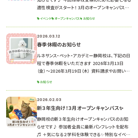
適性検査がスタート！ 3月のオープンキャンパスに
参加できなかった方もぜひご参加ください✨
イベント
オープンキャンパス
お知らせ
୨୧┈┈┈┈┈┈┈┈┈┈┈┈┈┈┈┈┈┈┈┈
┈┈┈┈┈┈┈┈┈┈┈┈┈┈┈┈┈୨୧ 2026
2026.03.12
年4月18日（土） ☆時間☆ １３：００～１６：３０ （１
春季休暇のお知らせ
２：３０受付開始） ☆場所☆ 専門学校ルネサンス・
ペット・アカデミー【静岡校】 静岡県静岡市駿河区
ルネサンス・ペット・アカデミー静岡校は、下記の日
東静岡2丁目5-15 ※駐車場はありませんので、公
程で春季休暇をいただきます 2026年3月13日
共交
（金）～2026年3月19日（木） 資料請求やお問い合
わせのお返事は、3月20日より順次対応させていた
お知らせ
だきます。 （通常よりお時間をいただく可能性がご
ざいます。） なお、休暇期間中もHPや公式LINEより
2026.02.03
オープンキャンパス予約は可能です♪
新３年生向け！３月オープンキャンパス✨
‐‐‐‐‐‐‐‐‐‐‐‐‐‐‐‐‐‐‐‐‐
‐‐‐‐‐‐‐‐‐‐‐‐‐‐‐‐‐‐‐‐‐
静岡校の新３年生向けオープンキャンパスのお知
‐‐‐‐‐‐‐‐ ★次回のオープンキャンパス日
らせです♪ 参加者全員に最新パンフレットを配布
程★ ☞ 2026年3月21日（土
♬ ＋気になる２学科を体験できる✨特別なイベン