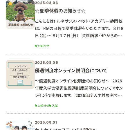
2025.08.06
座で、第１回推薦・一般入試に備えよう！◎ ▼動物
☆夏季休暇のお知らせ☆
看護師科 エコー検査を体験してみよう！＆リハビリ
テーション中級編 ▼ペットエステ
こんにちは！ ルネサンス・ペット・アカデミー静岡校
は、下記の日程で夏季休暇をいただきます。 ８月８
日（金）～ ８月１７日（日） 資料請求・HPからのお
問合せのお返事は、 ８月１８日以降順次対応して
お知らせ
いきますのでご了承ください。 （通常よりお時間が
かかる可能性があります） HPからのオープンキャ
2025.08.05
ンパス申し込み LINEでのお問合せ・オープンキャン
優遇制度オンライン説明会について
パス申し込み 返信が遅くなる可能性もあります
が、ご了承ください。 夏休み中の８月２３日(土)に、
～優遇制度オンライン説明会のお知らせ～ 2026
オー
年度入学の優秀生優遇制度説明会について 《オン
ライン》で実施します。 2026年度入学対象者で優
遇制度受験希望の方、 少しでも気になる方は是非
お知らせ
入試
お申し込みください。 ※高校２年生以下の方は来
年以降の説明会にご参加ください。 ■オンライン
2025.08.01
説明会内容■ 優秀生優遇制度（特待生・通学支援