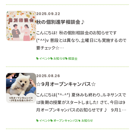
前の部：１０：００～１２：３０（受付９：４０～） 午後
の部：１４：００～１６：３０（受付１３：４０～） ２年
2025.09.22
生向けのオープンキャンパス！ クリスマス特別イベ
秋の個別進学相談会♪
ント開催予定🎀 毎年大人気のクリスマスイベント
です🎄 予約は絶賛受付中です
こんにちは！ 秋の個別相談会のお知らせです
(*^^)v 普段とは異なり、土曜日にも実施するので
要チェック☆
∵∴∵∴∵∴∵∴∵∴∵∴∵∴∵∴∵∴∵∴∵
イベント
お知らせ
相談会
∴∵∴∵∴∵∴∵∴∵∴ 〇日程〇 ・１１月１日
（土） ・１１月１５日（土） ※これ以外の日程を希望
2025.08.26
する方はご相談ください。 （平日に実施いたします）
☆９月オープンキャンパス☆
〇時間〇 ９：００～１８：００ →希望の開始時間を
教えてください！ 担当の先生とスケジュール調整を
こんにちは(*^-^*) 夏休みも終わり、ルネサンスで
して、お返事します。 〇内容〇 学科説明/入試説
は後期の授業がスタートしました！ さて、今日は９
明/校舎見学/質疑応答/保
月オープンキャンパスのお知らせです♪ ９月１３
日（土） １３：００～１６：３０ （１２：３０受付開始）
イベント
オープンキャンパス
お知らせ
２０２６年度生 最後のオープンキャンパス！ 推薦・
一般入試対策講座 開催！ 体験授業と入試対策講