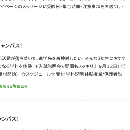
願マイページのメッセージに受験日・集合時間・注意事項をお送りして
ます。 ■第２回AO入試 【 受付中 】 ※一部学科はAO入試エン
エントリー受付期間：８月１日～８月３１日 面接日：９月５日（土
ャンパス！
部活動が落ち着いた、進学先を再検討したい。 そんな3年生におすす
になる学科を体験！＋入試説明会で疑問もスッキリ♪ ９月１２日（土）
３０受付開始） ☆スケジュール☆ 受付 学科説明 体験授業/保護者説明
ンケート 適性検査（対象者のみ） 終了 ☆申込方法☆ こちらのフォー
お知らせ
相談会
でもOKです☆ ▶申込フォームはこちら ▶公式LINEお友達
ャンパス！