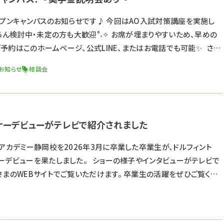
ープンキャンパスのお知らせです♪ 今回はAO入試対策講座を実施し
ろん検討中・未定の方も大歓迎°˖✧ お席が埋まりやすいため、早めの
 ご予約はこのホームページ、公式LINE、またはお電話でも可能✨ さら
問い合わせを多数いただいていますので 開始前の時間に「奨学金説
お知らせ
相談会
くわからない...その気持ちに奨学金 兼 就職 担当の先生が 就職ま
ナーデビューがテレビで紹介されました
アカデミー静岡校を2026年3月に卒業した卒業生が、ドルフィント
ーデビューを果たしました。 ショーの様子やインタビューがテレビで
さまのWEBサイトでご覧いただけます。 卒業生の活躍をぜひご覧くだ
らをクリック ↓↓ テレビ静岡さまWEBサイト