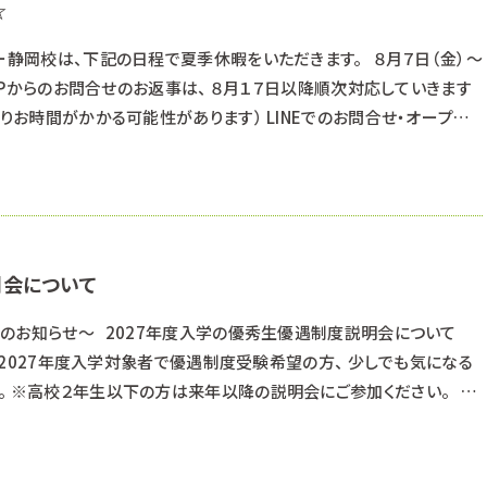
☆
ー静岡校は、下記の日程で夏季休暇をいただきます。 ８月７日（金）～
HPからのお問合せのお返事は、 ８月１７日以降順次対応していきます
よりお時間がかかる可能性があります） LINEでのお問合せ・オープン
遅くなる可能性もありますが、ご了承ください。 夏休み中の８月２２日
を開催します。 学校の動物たちも皆さんに会えることを
明会について
のお知らせ～ 2027年度入学の優秀生優遇制度説明会について
 2027年度入学対象者で優遇制度受験希望の方、 少しでも気になる
。 ※高校２年生以下の方は来年以降の説明会にご参加ください。 ■
秀生優遇制度（特待生・通学支援生）について 出願資格・特典・試験日
材像 面接試験について 筆記試験について 小論文試験について &n