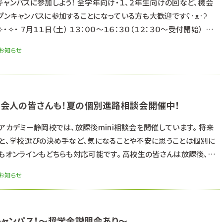
ャンパスに参加しよう！ 全学年向け・１、２年生向けの回など、機会
プンキャンパスに参加することになっている方も大歓迎ですʕ·ᴥ·ʔ
✧・✧・ ７月１１日（土） １３：００～１６：３０（１２：３０～受付開始）
♡✧♡ ７月２５日（土） ７月２６日（日） １３：００～１６：３０（１２：３
お知らせ
すすめ】★＊＊★＊＊★＊＊ ８
社会人の皆さんも！夏の個別進路相談会開催中！
アカデミー静岡校では、放課後mini相談会を開催しています。 将来
こと、学校選びの決め手など、気になることや不安に思うことは個別に
型もオンラインもどちらも対応可能です。 高校生の皆さんは放課後、社
ご都合のいい日程を調整します。 ご希望の開催日時をお知らせくだ
お知らせ
らご連絡させていただきます。 下記フォーム、または公式LINEよりご
キャンパス！～奨学金説明会あり～