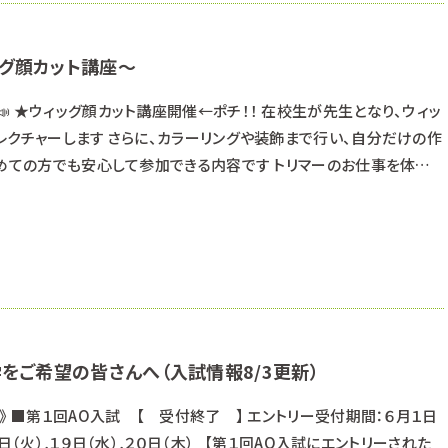
ッグ顔カット講座～
 ★ウィッグ顔カット講座開催←ポチ！！ 在校生が先生となり、ウィッ
レクチャーします さらに、カラーリングや装飾まで行い、自分だけの作
初めての方でも安心して参加できる内容です トリマーのお仕事を体験
輩との交流も楽しめる特別な講座です♪ わんちゃんとのふれあいタ
日のオープンキャンパスで募集を開始しましたが、ご好評につき、募集
の反響をいただきあ
学をご希望の皆さんへ（入試情報8/3更新）
》 ■第１回AO入試 【 受付終了 】 エントリー受付期間：６月１日
日（火）,１９日（水）,２０日（木） 【第１回AO入試にエントリーされた