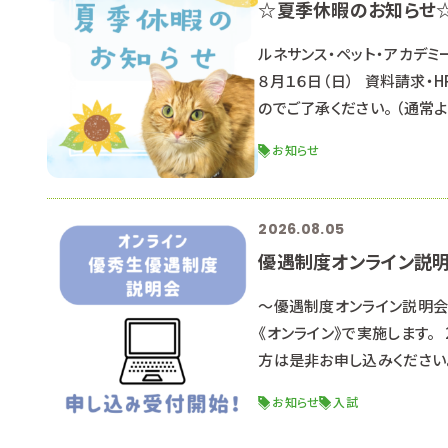
☆夏季休暇のお知らせ
ルネサンス・ペット・アカデミ
８月１６日（日） 資料請求・
のでご了承ください。 （通常
キャンパス申し込み 返信が
お知らせ
(土)に、オープンキャンパス
2026.08.05
優遇制度オンライン説
～優遇制度オンライン説明会
《オンライン》で実施します。
方は是非お申し込みください
オンライン説明会内容■ 優
お知らせ
入試
程 選考までの流れ 求める人