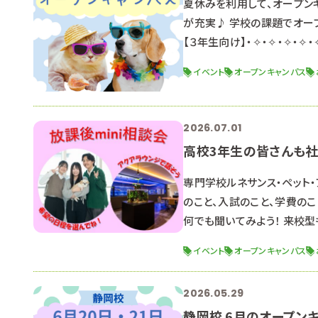
夏休みを利用して、オープンキ
が充実♪ 学校の課題でオー
【３年生向け】・✧・✧・✧・✧・
【１、２年生向け】✧♡✧♡✧♡✧
イベント
オープンキャンパス
０～受付開始） 【全学年にお
2026.07.01
高校3年生の皆さんも
専門学校ルネサンス・ペット・
のこと、入試のこと、学費の
何でも聞いてみよう！ 来校
会人の皆さんは仕事終わりで
イベント
オープンキャンパス
さい。日時を調整してこちらか
予約ください。 ↓↓↓ 放
2026.05.29
静岡校 6月のオープン