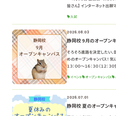
皆さん】 インターネット出
います。 必ず確認をお願いし
入試
トリーを締め切っています。 
2026.08.03
静岡校 9月のオープンキ
そろそろ進路を決定したい、
めのオープンキャンパス！ 気
１３：００～１６：３０（１２：
会 学校説明・入試説明会 ア
イベント
オープンキャンパス
ムに入力 or LINEや電話
2026.07.01
静岡校 夏のオープンキ