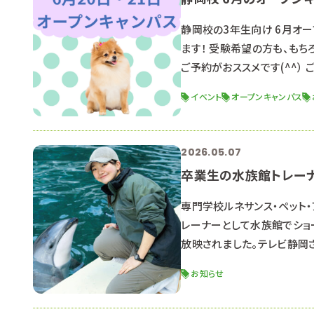
静岡校の3年生向け 6月オ
ます！ 受験希望の方も、もち
ご予約がおススメです(^^）
に、学費や奨学金に関するお
イベント
オープンキャンパス
明会」を行います。 奨学金はよ
で見据えてお答えし
2026.05.07
卒業生の水族館トレー
専門学校ルネサンス・ペット・
レーナーとして水族館でショ
放映されました。テレビ静岡
さい。 ↓↓ 紹介記事はこち
お知らせ