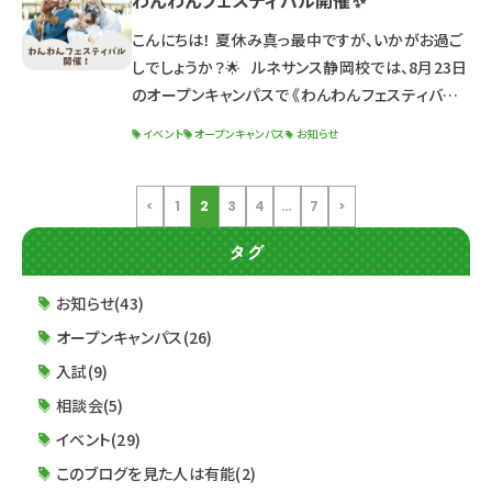
わんわんフェスティバル開催✨
生）について 出願資格・特典・試験日程 選考までの
流れ 求める人材像 面接試験について 筆記試験に
こんにちは！ 夏休み真っ最中ですが、いかがお過ご
ついて 小論文試験について &n
しでしょうか？🌟 ルネサンス静岡校では、8月23日
のオープンキャンパスで 《わんわんフェスティバル》
を開催いたします！！🎉 【詳細】 日程：2025年8月
イベント
オープンキャンパス
お知らせ
23日（土）13:00～16:30（受付12:30～） 体験学
科：ドッグ・ウェルネス科 【こんな方におすすめ！】
☑犬好きな高校生＆社会人の方 ☑進路検討中の
<
1
2
3
4
…
7
>
高校3年生＆社会人の方 ☑オープンキャンパスに参
タグ
加してみたい2年生 【
お知らせ(43)
オープンキャンパス(26)
入試(9)
相談会(5)
イベント(29)
このブログを見た人は有能(2)