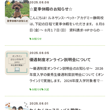
2025.08.06
座で、第１回推薦・一般入試に備えよう！◎ ▼動物
☆夏季休暇のお知らせ☆
看護師科 エコー検査を体験してみよう！＆リハビリ
テーション中級編 ▼ペットエステ
こんにちは！ ルネサンス・ペット・アカデミー静岡校
は、下記の日程で夏季休暇をいただきます。 ８月８
日（金）～ ８月１７日（日） 資料請求・HPからのお
問合せのお返事は、 ８月１８日以降順次対応して
お知らせ
いきますのでご了承ください。 （通常よりお時間が
かかる可能性があります） HPからのオープンキャ
2025.08.05
ンパス申し込み LINEでのお問合せ・オープンキャン
優遇制度オンライン説明会について
パス申し込み 返信が遅くなる可能性もあります
が、ご了承ください。 夏休み中の８月２３日(土)に、
～優遇制度オンライン説明会のお知らせ～ 2026
オー
年度入学の優秀生優遇制度説明会について 《オン
ライン》で実施します。 2026年度入学対象者で優
遇制度受験希望の方、 少しでも気になる方は是非
お知らせ
入試
お申し込みください。 ※高校２年生以下の方は来
年以降の説明会にご参加ください。 ■オンライン
2025.08.01
説明会内容■ 優秀生優遇制度（特待生・通学支援