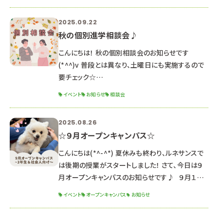
前の部：１０：００～１２：３０（受付９：４０～） 午後
の部：１４：００～１６：３０（受付１３：４０～） ２年
2025.09.22
生向けのオープンキャンパス！ クリスマス特別イベ
秋の個別進学相談会♪
ント開催予定🎀 毎年大人気のクリスマスイベント
です🎄 予約は絶賛受付中です
こんにちは！ 秋の個別相談会のお知らせです
(*^^)v 普段とは異なり、土曜日にも実施するので
要チェック☆
∵∴∵∴∵∴∵∴∵∴∵∴∵∴∵∴∵∴∵∴∵
イベント
お知らせ
相談会
∴∵∴∵∴∵∴∵∴∵∴ 〇日程〇 ・１１月１日
（土） ・１１月１５日（土） ※これ以外の日程を希望
2025.08.26
する方はご相談ください。 （平日に実施いたします）
☆９月オープンキャンパス☆
〇時間〇 ９：００～１８：００ →希望の開始時間を
教えてください！ 担当の先生とスケジュール調整を
こんにちは(*^-^*) 夏休みも終わり、ルネサンスで
して、お返事します。 〇内容〇 学科説明/入試説
は後期の授業がスタートしました！ さて、今日は９
明/校舎見学/質疑応答/保
月オープンキャンパスのお知らせです♪ ９月１３
日（土） １３：００～１６：３０ （１２：３０受付開始）
イベント
オープンキャンパス
お知らせ
２０２６年度生 最後のオープンキャンパス！ 推薦・
一般入試対策講座 開催！ 体験授業と入試対策講