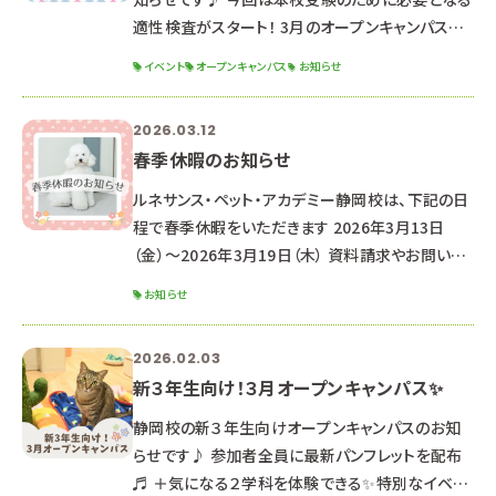
適性検査がスタート！ 3月のオープンキャンパスに
参加できなかった方もぜひご参加ください✨
イベント
オープンキャンパス
お知らせ
୨୧┈┈┈┈┈┈┈┈┈┈┈┈┈┈┈┈┈┈┈┈
┈┈┈┈┈┈┈┈┈┈┈┈┈┈┈┈┈୨୧ 2026
2026.03.12
年4月18日（土） ☆時間☆ １３：００～１６：３０ （１
春季休暇のお知らせ
２：３０受付開始） ☆場所☆ 専門学校ルネサンス・
ペット・アカデミー【静岡校】 静岡県静岡市駿河区
ルネサンス・ペット・アカデミー静岡校は、下記の日
東静岡2丁目5-15 ※駐車場はありませんので、公
程で春季休暇をいただきます 2026年3月13日
共交
（金）～2026年3月19日（木） 資料請求やお問い合
わせのお返事は、3月20日より順次対応させていた
お知らせ
だきます。 （通常よりお時間をいただく可能性がご
ざいます。） なお、休暇期間中もHPや公式LINEより
2026.02.03
オープンキャンパス予約は可能です♪
新３年生向け！３月オープンキャンパス✨
‐‐‐‐‐‐‐‐‐‐‐‐‐‐‐‐‐‐‐‐‐
‐‐‐‐‐‐‐‐‐‐‐‐‐‐‐‐‐‐‐‐‐
静岡校の新３年生向けオープンキャンパスのお知
‐‐‐‐‐‐‐‐ ★次回のオープンキャンパス日
らせです♪ 参加者全員に最新パンフレットを配布
程★ ☞ 2026年3月21日（土
♬ ＋気になる２学科を体験できる✨特別なイベン