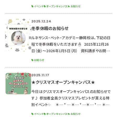
トです！
イベント
オープンキャンパス
お知らせ
୨୧┈┈┈┈┈┈┈┈┈┈┈┈┈┈┈┈┈┈┈┈
┈┈┈┈┈┈┈┈┈┈┈┈┈┈┈┈┈୨୧
2025.12.24
୨୧┈┈┈┈┈┈┈┈┈┈┈┈┈┈┈┈┈┈┈┈
冬季休暇のお知らせ
┈┈┈┈┈┈┈┈┈┈┈┈┈┈┈┈┈୨୧ ２０２
６年３月２１日（土）・２２日（日） ２日間の開催です
ルネサンス・ペット・アカデミー静岡校は、下記の日
🌟 ※２日間同じ内容のため、都合の良い方を選ん
程で冬季休暇をいただきます☃ 2025年12月26
で参加してね！ ☆時間☆
日（金）～2026年1月5日（月） 資料請求やお問い
合わせのお返事は、1月6日より順次対応させてい
お知らせ
ただきます。 （通常よりお時間をいただく可能性が
ございます。） なお、休暇期間中もHPや公式LINE
2025.11.17
よりオープンキャンパス予約は可能です♪
★クリスマスオープンキャンパス★
‐‐‐‐‐‐‐‐‐‐‐‐‐‐‐‐‐‐‐‐‐
‐‐‐‐‐‐‐‐‐‐‐‐‐‐‐‐‐‐‐‐‐
今日はクリスマスオープンキャンパスのお知らせで
‐‐‐‐‐‐‐‐ ★次回のオープンキャ
す♪ 参加者全員クリスマスプレゼントが貰える特
別イベント✨ ＊ … * … ＊ … * …＊ … * … ＊ …
* …＊ … * … ＊ … * … ＊ … １２月１３日（土） 午
イベント
オープンキャンパス
お知らせ