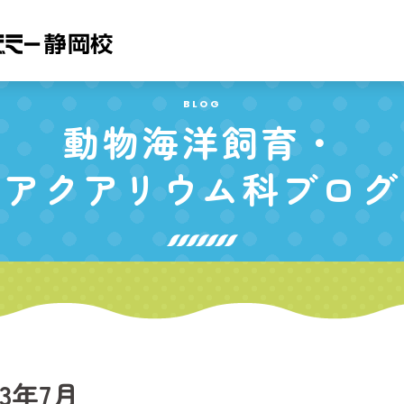
BLOG
動物海洋飼育・
アクアリウム科
ブログ
23年7月