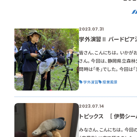
2023.07.31
学外演習Ⅱ バードピア
皆さん、こんにちは。 いかが
さん。 今回は、静岡県立森
問時は「冬」でした。 今回は
発です。 だからこそ、冬とは
学外演習
授業風景
に姿が見えないなんてことも
す。 場所は伝えられませんし
2023.07.14
トピックス ［ 伊勢シー
みなさん、こんにちは。 今回