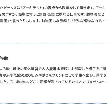
のトピックスは「アーキテクト」の視点から授業をして頂きます。 アーキ
も居ますが、 簡単に言うと建築・設計に携わる仕事です。 動物園など
造園」と言ったりもします。 動物園も水族館も、特殊な建物なので、
なのです。 『展示デザイン』なんていうと、もっと興味を持てるかな？
場に作成に携わっていたプロが、 実はRAPに隠れています。 アイ
族館
日は、2年生最後の学外演習で名古屋港水族館にお邪魔した様子をご紹
名古屋港水族館の取り組みや働きをプリントにして学生へ出題。 見学を
した。 広い敷地内。どこに正解が隠されているかはわかりませんから
ペンギンに癒され・・・ 時にはペンギンになりきり・・・ 時にはイワシの
設を見学する姿が見られました。 また、今回も名古屋港水族館 学習交
水族館