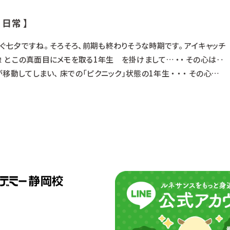
 日常 】
すぐ七夕ですね。 そろそろ、前期も終わりそうな時期です。 アイキャッチ
 と この真面目にメモを取る1年生 を掛けまして… ・・ その心は‥
が移動してしまい、 床での「ピクニック」状態の1年生 ・ ・ ・ その心
会』でした。 話を引っ張った割に、軽い話でごめんなさい。 飼育実習や掃
になる事はあるけど、 その中で雑