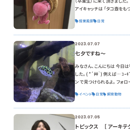
（卒業生）に来て頂きました。 
アイキャッチは 「タコ壺を
ません。。 今回も、2年生が
授業風景
日常
い人の授業は… 大学みたい
2023.07.07
七夕ですね～
みなさん、こんにちは 今日は
した。 ( *´艸｀) 例えば… 
ン で見つけられるよ。 フォ
ね。 別名：星祭りだし って事
イベント
日常
飼育動物
フグを推されました。 （アイ
2023.07.05
トピックス ［ アーキテク