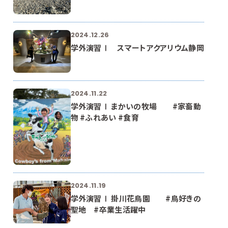
2024.12.26
学外演習Ⅰ スマートアクアリウム静岡
2024.11.22
学外演習Ⅰ まかいの牧場 #家畜動
物 #ふれあい #食育
2024.11.19
学外演習Ⅰ 掛川花鳥園 #鳥好きの
聖地 #卒業生活躍中