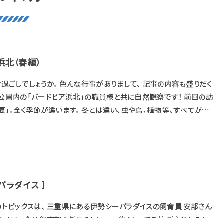
浜北（春編）
お過ごしでしょうか。 色んな行事がありまして、 記事の内容も盛りだく
林公園内の「バードピア浜北」の職員様と共に自然観察です！ 前回の訪
「夏」。全く季節が違います。 冬とは違い、虫や鳥、植物等、すべてが活
異なり発見するのが困難だったりします。 特に野鳥は、声が聞こえるの
ざらです。 生い茂った草木で見えないんですね。鳥にとっては快適で
、ず
パラダイス ］
のトピックスは、 三重県にある伊勢シーパラダイスの飼育員 安部さん