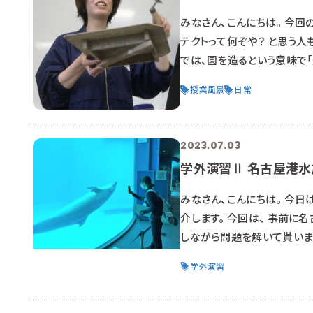
みなさん、こんにちは。 今回
テクトって何ぞや？ と思う人
では、園を造るという意味で「
設計や作成には専門性が必要
授業風景
日常
実際に動物園や水族館で 展示
キャッチ 左官職
2023.07.03
学外演習Ⅱ 名古屋港水
みなさん、こんにちは。 今
介します。 今回は、 事前に
しながら問題を解いて貰いま
くまなく施設を探索。 時には
学外演習
群れに囲まれ・・・ 熱心に施
流課の勝見様より 名古屋港