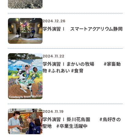
2024.12.26
学外演習Ⅰ スマートアクアリウム静岡
2024.11.22
学外演習Ⅰ まかいの牧場 #家畜動
物 #ふれあい #食育
2024.11.19
学外演習Ⅰ 掛川花鳥園 #鳥好きの
聖地 #卒業生活躍中