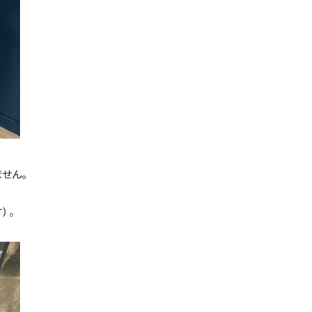
せん。
）。