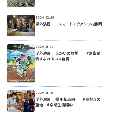
2024.12.26
学外演習Ⅰ スマートアクアリウム静岡
2024.11.22
学外演習Ⅰ まかいの牧場 #家畜動
物 #ふれあい #食育
2024.11.19
学外演習Ⅰ 掛川花鳥園 #鳥好きの
聖地 #卒業生活躍中