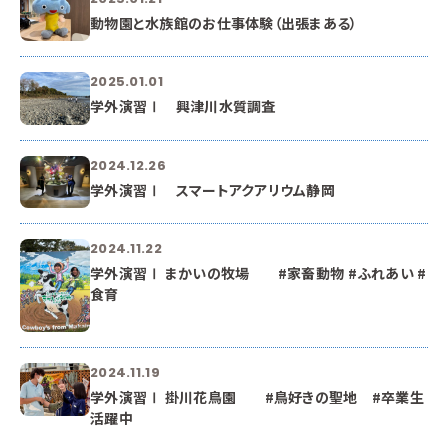
動物園と水族館のお仕事体験（出張まある）
2025.01.01
学外演習Ⅰ 興津川水質調査
2024.12.26
学外演習Ⅰ スマートアクアリウム静岡
2024.11.22
学外演習Ⅰ まかいの牧場 #家畜動物 #ふれあい #
食育
2024.11.19
学外演習Ⅰ 掛川花鳥園 #鳥好きの聖地 #卒業生
活躍中