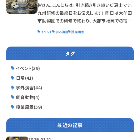
ると、 この1枚には数多くの植物が生えています。
皆さん、こんにちは。 引き続き引き継いだ恵士です。
また、見えないサイズの虫などが存在
九州研修の最終日をお伝えします！ 昨日は大牟田
市動物園での研修で終わり、 大都市福岡での宿と
なりました。 博多ラーメンを食べている学生もいま
イベント
学外演習
授業風景
したね。 実は4日間お世話になったドライバーさん
は、 勤務日数の関係でここでお別れです。 添乗員の
方との連携が抜群で、 九州が不慣れな我々でした
タグ
が、 大変お世話になりました。 学生もそう感じてい
た様子で、 最後はニッコリ記念撮影。 人との出会い
イベント(39)
も旅の醍醐味ですね。 最終目的地はこちら！ 外観
日常(41)
が特徴的の 福岡
学外演習(44)
飼育動物(4)
授業風景(59)
最近の記事
2025.01.21