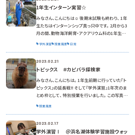
1年生インターン実習☆
みなさん、こんにちは☺ 後期末試験も終わり、 1年
生たちはインターンシップ真っ只中です。 2月から3
月の間、動物海洋飼育・アクアリウム科の1年生は
全国各地でインターンシップを実施しています。 頑
学外演習
授業風景
日常
張っている姿を一目見ようと、様々な施設を訪問し
てきましたので、 今回はその様子をお届けしま
2023.02.21
す！！！ この日は、気温が低く、冷たい風が吹き荒れ
トピックス ＃カピバラ探検家
ていました。 ですが、飼育員に天気や気候など関係
ありません！ 水仕事も何のその！！ 水仕事、掃き掃
みなさん、こんにちは。 1年生前期に行っていた『ト
除、水槽掃除、などなど お客様や動物の様子を見
ピックス』の延長戦!! そして『学外演習』1年次のま
ながら、お掃除を頑張
とめ枠として、 特別授業を行いました。 この写真と
アイキャッチ画像は【のんほいパーク】のカピバラさ
授業風景
ん。 日本は、動物園でも水族館でも カピバラ がい
ます。 その動物が対象です。 今回の授業は、 カピ
2023.02.17
バラ探検家：カピゴン松島 先生に来て頂きました。
学外演習Ⅰ ＠浜名湖体験学習施設ウォッ
動物園のカピバラをきっかけに、 日本全国のカピ