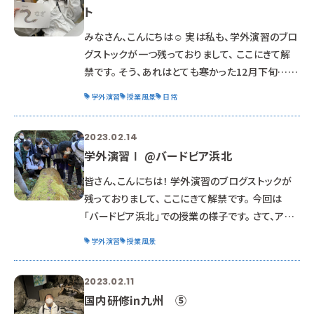
ト
バラを追っかけて、 そして南米のカピバラを見にい
くほどの カピバラ好き。 肩
みなさん、こんにちは☺ 実は私も、学外演習のブロ
グストックが一つ残っておりまして、 ここにきて解
禁です。 そう、あれはとても寒かった12月下旬…
「浜名湖体験学習施設ウォット」さんに訪問した時
学外演習
授業風景
日常
のことです。 こんなにも白波が立つ程、風が吹き荒
れ、 とても寒い日でした。 9月に続いて2回目の訪
2023.02.14
問である今回も、 ウナギの路地池水槽の掃除から
学外演習Ⅰ @バードピア浜北
スタートです。 前回のブログ(9/29)は夏仕様。 今回
は冬仕様。 寒くても冷たくてもお構いなし！！ みん
皆さん、こんにちは！ 学外演習のブログストックが
な元気よく清掃しています☺ 2回目ともなれば
残っておりまして、 ここにきて解禁です。 今回は
「バードピア浜北」での授業の様子です。 さて、アイ
キャッチにもあったこの画像。 何をしているでしょう
学外演習
授業風景
か…？ 悲しみに暮れている…という訳ではなく、 変
形菌を見つめているシーンです。 動物の飼育を学
2023.02.11
ぶ学科なのに、何故に？ と思うかもしれませんが、
国内研修in九州 ⑤
大切なお話です。 例えば、この画像1枚で考えてみ