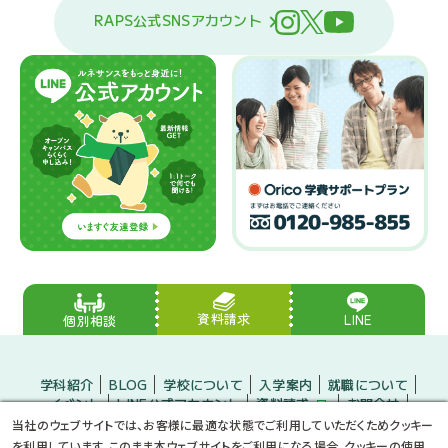
RAPS公式SNSアカウント
資料請求
LINE
個別相談
学科紹介
BLOG
学校について
入学案内
就職について
イベント
LINE公式アカウント
資料請求
お問合せ
入学をお考えの方
保護者の方
企業の方
当社のウェブサイトでは、お客様に最適な状態でご利用していただくためクッキー
小・中学生のみなさんへ
プライバシーポリシー
サイトマップ
を利用しています。このまま本ウェブサイトをご利用になる場合、クッキーの使用