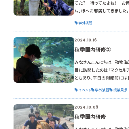
てた？ 待ってたよね！ お待
ム」様へお邪魔してきました
す！ 大きな括りで言えば、
学外演習
のその後、つまり数々の標本
標本だからこそ観察できるも
2024.10.16
秋季国内研修②
みなさんこんにちは。 動物海
目に訪問したのは「マクセル
ともあり、平日の開館前には
プロジェクションマッピング
イベント
学外演習
授業風景
感じますね🎇 バックヤー
用している器
2024.10.09
秋季国内研修