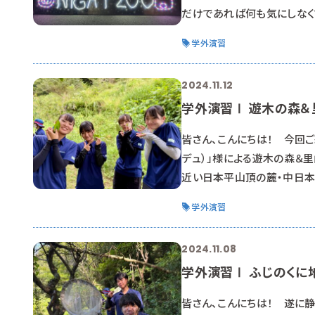
だけであれば何も気にしなく
知っておかなければならない
学外演習
どのようなことを気にしなけ
としました。 まだ日が落ちて
2024.11.12
学外演習Ⅰ 遊木の森＆
皆さん、こんにちは！ 今回ご
デュ）」様による遊木の森＆
近い日本平山頂の麓・中日本
在する場所です。そこで活動
学外演習
際に自然のものを利用した環
考えるものではありません。
2024.11.08
学外演習Ⅰ ふじのくに
皆さん、こんにちは！ 遂に