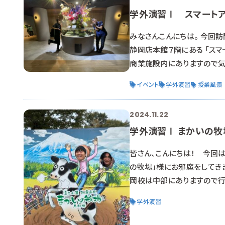
学外演習Ⅰ スマート
みなさんこんにちは。 今回訪
静岡店本館７階にある 「スマ
商業施設内にありますので気
よる館内ツアー✨ 館長にはト
イベント
学外演習
授業風景
業界に求められる人材」につい
https://shizuoka.rap.a
2024.11.22
学外演習Ⅰ まかいの牧
皆さん、こんにちは！ 今回は
の牧場」様にお邪魔をしてき
岡校は中部にありますので行
の目線で楽しみつつ、楽しい秘
学外演習
をしてもお勉強できるという
ルモットの魅力にやられます