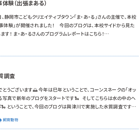
体験（出張まある）
日、静岡市こどもクリエイティブタウン「ま・あ・る」さんの主催で、本校
事体験」が開催されました！ 今回のブログは、本校サイドから見た
す！ ま・あ・るさんのプログラムレポートはこちら！
p/report/222049/ 飼育員たるもの 本校の動物海洋飼育・アクアリウム科
を目指す学生が学ぶ学科です。飼育員と聞くと「動物や魚を飼育す
質調査
とうございます🌅 今年は巳年ということで、コーンスネークの「オッ
いる写真で新年のブログをスタートです🐍 そしてこちらは水の中のヘ
ボ🐍 ということで、今回のブログは興津川で実施した水質調査です！
、生息する生物を調べるという方法があります。 川に生息する底生生
飼育動物
水質や底質が変わると、その種類にも変化が生じます。 こうした変化