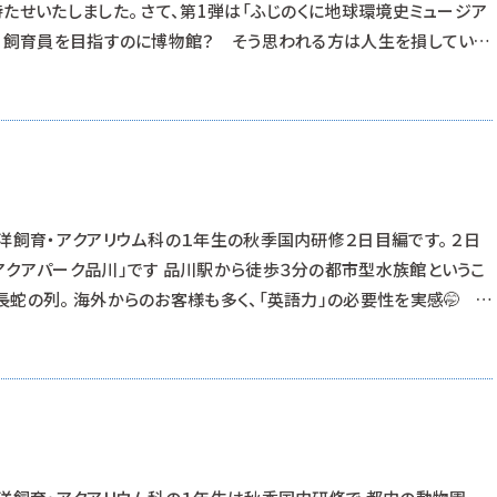
たせいたしました。 さて、第1弾は「ふじのくに地球環境史ミュージア
。 飼育員を目指すのに博物館？ そう思われる方は人生を損していま
動物園も水族館も博物館の分類です。生き物はいないですが、生き物
を扱うのが博物館です。生きているからこそ観察できるものもあれば、
のもあるのです。 展示
洋飼育・アクアリウム科の１年生の秋季国内研修２日目編です。 ２日
アクアパーク品川」です 品川駅から徒歩３分の都市型水族館というこ
長蛇の列。 海外からのお客様も多く、「英語力」の必要性を実感🤭
を駆使した生き物とデジタルの融合は圧巻です。 空間作りの大切さを
ドツアーも見学させていただき、まずは大型水槽のろ過装置。 学校で使