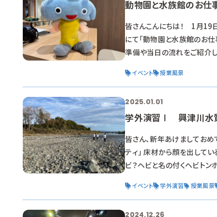
動物園と水族館のお仕事
皆さんこんにちは！ 1月19
にて「動物園と水族館のお仕
準備や当日の流れをご紹介しま
https://maaru-ct.j
イベント
授業風景
は、動物園や水族館の飼育員
る」というイメー
2025.01.01
学外演習Ⅰ 興津川水
皆さん、新年あけましておめで
ティ」 床材から顔を出して
ビ？ヘビと名の付くヘビトン
河川の水質を測る方法として
イベント
学外演習
授業風景
物は、環境の変化に敏感で、
を把握することで現
2024.12.26