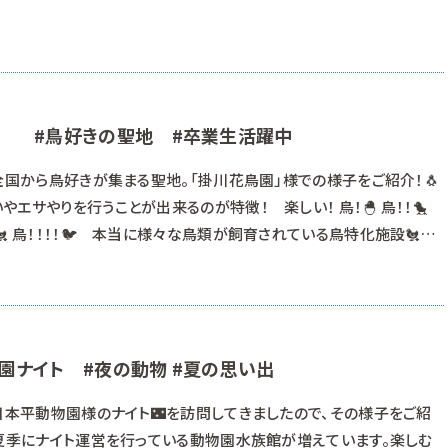
園 #鳥好きの聖地 #卒業生活躍中
全国から鳥好きが集まる聖地。「掛川花鳥園」様での様子をご紹介！🐧
エサやりを行うことが出来るのが特徴！ 楽しい！ 鳥！🐣 鳥！！🐤
🐔 鳥！！！！🐦 本当に様々な鳥類が飼育されている鳥特化施設🐔に
ューも豊富！ 昼食の時間だって、お客様に喜ばれるこだわりや工夫を
そして、何より掛川花鳥園様はイベントやショー👀が豊富！ 将来、動物
ーを目指
園ナイト #夜の動物 #夏の思い出
日本平動物園様のナイト🌃を訪問してきましたので、その様子をご紹
、夏季にナイト運営を行っている動物園水族館が増えています。楽しむ