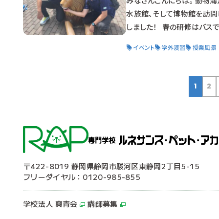
みなさんこんにちは。 動物
水族館、そして博物館を訪問
しました！ 春の研修はバス
散です。 慣れない都内での
イベント
学外演習
授業風景
きました。 入園前から楽し
1
2
〒422-8019 静岡県静岡市駿河区東静岡2丁目5-15
フリーダイヤル：0120-985-855
学校法人 爽青会
講師募集