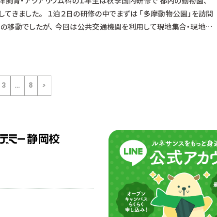
海洋飼育・アクアリウム科の１年生は秋季国内研修で 都内の動物園、
してきました。 １泊２日の研修の中でまずは 「多摩動物公園」を訪問
での移動でしたが、 今回は公共交通機関を利用して現地集合・現地解
乗り継ぎに四苦八苦の様子でしたが、 無事遅刻もなく全員揃うことがで
そうな様子が伝わってきますね♬ 多摩動物公園は人を乗せ
3
…
8
>