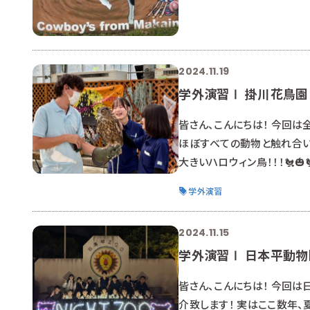
2024.11.19
学外演習Ⅰ 掛川花鳥
皆さん、こんにちは！ 今回は
ほぼすべての動物と触れ合いや
大きいハロウィン鳥！！！🐔
なります。 オリジナルメニ
学外演習
食べながら学びます ;-) 
園や水族館のショートレーナ
2024.11.15
学外演習Ⅰ 日本平動物
皆さん、こんにちは！ 今回は
介致します！ 実はここ数年