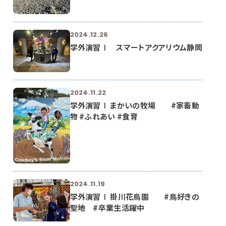
2024.12.26
学外演習Ⅰ スマートアクアリウム静岡
2024.11.22
学外演習Ⅰ まかいの牧場 #家畜動
物 #ふれあい #食育
2024.11.19
学外演習Ⅰ 掛川花鳥園 #鳥好きの
聖地 #卒業生活躍中