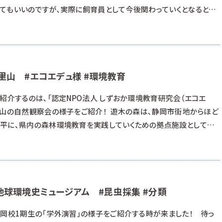
てもいいのですが、実際に飼育員として今後関わっていくとなると
ことも多いものです。何故ナイトを実施しているか？ また、その為に
ればいけないのか？ 今回はそんな疑問に気付く、そして理解する時間
いない段階でパシャリ。夜に
里山 #エコエデュ様 #環境教育
紹介するのは、「認定NPO法人 しずおか環境教育研究会（エコエ
里山の自然観察会の様子をご紹介！ 遊木の森は、静岡市街地からほど
平に、県内の森林環境教育を実践していくための拠点施設として存
するエコエデュ様にご依頼をし、森とはどのようなものなのか、また実
境教育について知識を深める一日となりました。 こういうものは頭で
実際に身体を動かして理解す
地球環境史ミュージアム #昆虫採集 #分類
静岡校1期生の「学外演習」の様子をご紹介する時が来ました！ 待っ