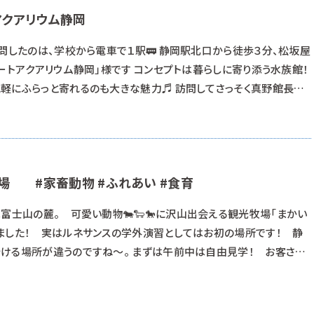
アクアリウム静岡
問したのは、学校から電車で１駅🚃 静岡駅北口から徒歩３分、松坂屋
ートアクアリウム静岡」様です コンセプトは暮らしに寄り添う水族館！
軽にふらっと寄れるのも大きな魅力♬ 訪問してさっそく真野館長に
ピックスの授業で学校にお越しいただき、 「飼育員のお仕事」や「この
てもお話いただきました。 トピックスの内容は👇をチェック
場 #家畜動物 #ふれあい #食育
富士山の麓。 可愛い動物🐄🐑🐎に沢山出会える観光牧場「まかい
ました！ 実はルネサンスの学外演習としてはお初の場所です！ 静
ける場所が違うのですね～。 まずは午前中は自由見学！ お客さん
密を探ります。 ん… :-? ということは、休日に動物園水族館に訪問
ことか…👀 みんな大好きモルモット。本校に入学するとほぼ全てがモ
。それは何故か……モルモ