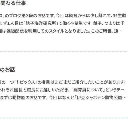
に関わる仕事
クス」のブログ第３段のお話です。今回は飼育からは少し離れて、野生動
 まず１人目は「銚子海洋研究所」で働く卒業生です。銚子、つまりは千
回は遠隔配信を利用してのスタイルとなりました。 このご時世、遠い
来てしまいます。素晴らしいですねぇ。こちらでは野生のイルカを相
ガイドを実施しています。実は銚子は野生のイルカを年間通して見る
ます。 飼育員ではない
長のお話
業の一つ「トピックス」の授業はまだまだご紹介したいことがあります。
れぞれ園長と館長にお越しいただき、 「飼育員について」というテー
 まずは動物園のお話です。 今回はなんと「伊豆シャボテン動物公園」
いました！ 憧れの施設の園長から直接お話を聞けるということもあ
印象的だったのは、学校に来る前に目撃したという野鳥のお話からスター