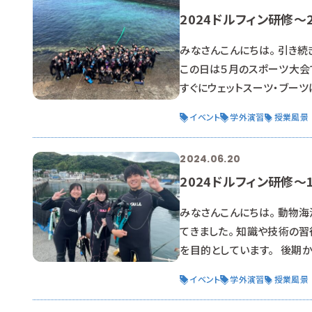
2024ドルフィン研修～
みなさんこんにちは。 引き続
この日は５月のスポーツ大会
すぐにウェットスーツ・ブー
ました🌞 前日の反省を活
イベント
学外演習
授業風景
学生たちが一緒になっているの
2024.06.20
2024ドルフィン研修～
みなさんこんにちは。 動物
てきました。 知識や技術の
を目的としています。 後期
修は「現地集合」です。 自
イベント
学外演習
授業風景
まることができて一安心😆 
は挨拶もそこそこ