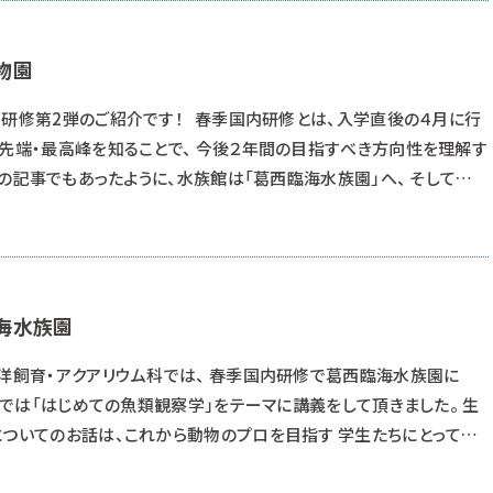
物園
内研修第2弾のご紹介です！ 春季国内研修とは、入学直後の４月に行
最先端・最高峰を知ることで、 今後２年間の目指すべき方向性を理解す
の記事でもあったように、水族館は「葛西臨海水族園」へ、 そして今
園」へ訪問してきた様子をご紹介致します！ 上野動物園といえばパ
多数のお客様。外国の方も多く、日本を代表する動物園であることがわ
海水族園
海洋飼育・アクアリウム科では、 春季国内研修で葛西臨海水族園に
園では「はじめての魚類観察学」をテーマに講義をして頂きました。 生
についてのお話は、これから動物のプロを目指す 学生たちにとって非
た。 マグロの卵の大きさにはみんなびっくり！ 教えて頂いた視点を