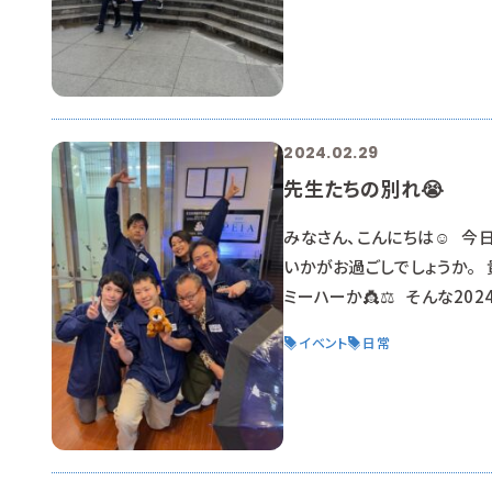
持って館内を見学します。 マ
員さんに質問しまし
2024.02.29
先生たちの別れ😭
みなさん、こんにちは☺ 今日
いかがお過ごしでしょうか。 
ミーハーか👸⚖ そんな20
す。 なんなら、午後から静岡
イベント
日常
での勤務となります。 かなし