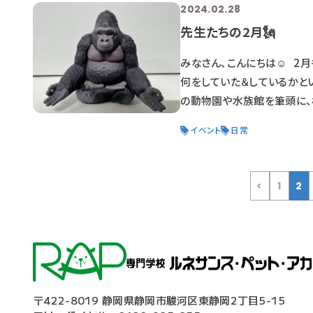
2024.02.28
先生たちの2月🗽
みなさん、こんにちは☺ 2月
何をしていた＆しているかという
の動物園や水族館を筆頭に、
来、登校は1日だけだったの
イベント
日常
活を楽しんでいる人など、様
<
1
2
〒422-8019 静岡県静岡市駿河区東静岡2丁目5-15