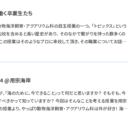
て働く卒業生たち
動物海洋飼育・アクアリウム科の目玉授業の一つ。 「トピックス」という
松校を含めると長い歴史があり、 そのなかで繋がりを持った数多くの
 この授業はそのようなプロに来校して頂き、その職業についてお話を
、動物飼育業界の幅の広さを知ってもらうのが大きな狙いです。 こちら
働く卒業生。現在は牛や小動物の飼育担当をしています。 入学当初か
4 @用宗海岸
が、「海のために、今できること」って何だと思いますか？ そもそも、今
すべきかって知っていますか？ 今回はそんなことを考える授業を用宗
の授業より、やっぱり動物海洋飼育・アクアリウム科は外が好き！ 海に
てよかったなと思います。 さて皆さん、「マイクロプラスチック」とい
ょうか？ マイクロプラスチックとは、一般的に直径5mm以下のプラス