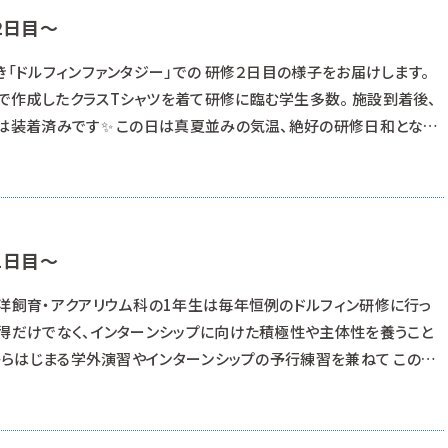
2日目～
き「ドルフィンファンタジー」での 研修２日目の様子をお届けします。
で作成したクラスTシャツを着て研修に臨む学生多数。 施設到着後、
ツは装着済みです✨ この日は真夏並みの気温、絶好の研修日和となり
かして空き時間にサインの復習・練習に励みます👍 浜松校と静岡校の
がいいですね！ 質問力にも磨きがかかってきています😉 &nbs
1日目～
海洋飼育・アクアリウム科の1年生は毎年恒例のドルフィン研修に行っ
習得だけでなく、インターンシップに向けた積極性や主体性を養うこと
からはじまる学外演習やインターンシップの予行練習を兼ねて この研
分たちで電車の時刻や乗り継ぎを調べて、伊東駅へ集合。 無事に全員集
研修先は静岡県伊東市にある 「ドルフィンファンタジー」です。 到着後