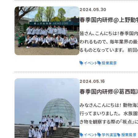
チック片のことを指し
2024.05.30
春季国内研修@上野動
皆さん、こんにちは！春季国
われるもので、 毎年業界の
るものとなっています。 前回
回は動物園として「上野動物
イベント
授業風景
ンダ！ 平日にもかかわらず
かりま
2024.05.16
春季国内研修＠葛西臨
みなさんこんにちは！ 動物
行ってまいりました。 水族
き物を観察する際の「視点」
常に有意義な時間となりまし
イベント
学外演習
授業風景