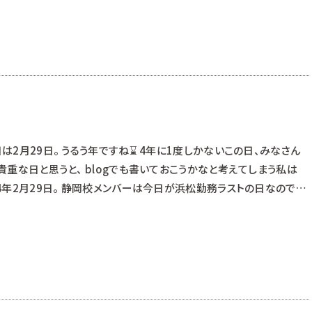
グロのスポットガイドでは多くの学生が集まり、 ここぞとばかりに飼育
は2月29日。 うるう年ですね⌛ 4年に1度しかないこの日、みなさん
貴重な日と思うと、 blogでも書いておこうかなと考えてしまう私は
24年2月29日。 静岡校メンバーは今日が浜松勤務ラストの日なので
へと旅立って行きます…😭😭😭 明日3月1日からはそれぞれの学校
ーーーーーーーーーーーい😫💧 最後だと思うと無性に寂しくな