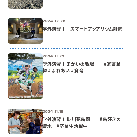
2024.12.26
学外演習Ⅰ スマートアクアリウム静岡
2024.11.22
学外演習Ⅰ まかいの牧場 #家畜動
物 #ふれあい #食育
2024.11.19
学外演習Ⅰ 掛川花鳥園 #鳥好きの
聖地 #卒業生活躍中