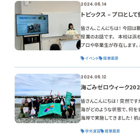
2024.06.14
トピックス – プロとし
皆さん、こんにちは！ 今回は
授業のお話です。 本校は浜
プロや卒業生が存在します。
して頂きます。 お話を通して
イベント
授業風景
は「まかいの牧場」で現役で
ら牧場に関心があり、2年間
2024.06.12
海ごみゼロウィーク202
皆さんこんにちは！ 突然です
海がどのような状態で、何を
海岸で実施してきました！ 机
出るだけで楽しそうで連れてき
学外演習
授業風景
う言葉は聞いたことあるでし