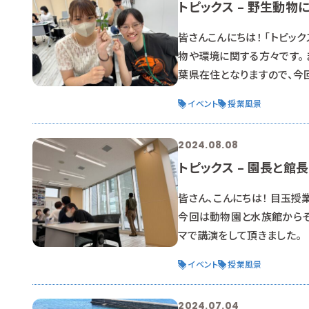
トピックス – 野生動物
皆さんこんにちは！ 「トピッ
物や環境に関する方々です。
葉県在住となりますので、今
場所の人とも気軽に授業が出
イベント
授業風景
手に、船上からのネイチャー
ことが出来る貴重な場になり
2024.08.08
トピックス – 園長と館
皆さん、こんにちは！ 目玉授
今回は動物園と水族館からそ
マで講演をして頂きました。
から中村園長がお越しくださ
イベント
授業風景
り、学生はドキドキです。 
トされたこと。 学生達が何気
2024.07.04