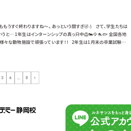
ももうすぐ終わりますね～。 あっという間すぎ🤣💧 さて、学生たちは
と… 1年生はインターンシップの真っ只中🦁🐄🦅🐬🐟 全国各地
様々な動物施設で頑張っています！！ 2年生は1月末の卒業試験以
で、 早期出社として既に内定先で勤務をしている人や 最後の学生生
々な様子。 休日飼育当番にもちゃんと来ています！！ 一方
3
4
…
8
>